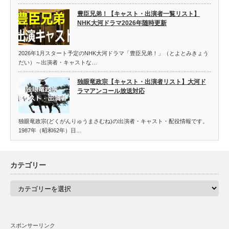
豊臣兄弟！【キャスト・出演者一覧リスト】
NHK大河ドラマ2026年随時更新
2026年1月スタート予定のNHK大河ドラマ「豊臣兄弟！」（とよとみきょう
だい）～出演者・キャストな…
独眼竜政宗【キャスト・出演者リスト】大河ド
ラマアンコール放送対応
独眼竜政宗(どくがんりゅうまさむね)の出演者・キャスト・配役情報です。
1987年（昭和62年）日…
カテゴリー
カ
テ
ゴ
リ
ー
スポンサーリンク