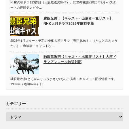
NHKの朝ドラ113作目（大阪放送局制作）、2025年後期(2025年9月～)スタ
ートの連続テレビ小…
豊臣兄弟！【キャスト・出演者一覧リスト】
NHK大河ドラマ2026年随時更新
2026年1月スタート予定のNHK大河ドラマ「豊臣兄弟！」（とよとみきょう
だい）～出演者・キャストな…
独眼竜政宗【キャスト・出演者リスト】大河ド
ラマアンコール放送対応
独眼竜政宗(どくがんりゅうまさむね)の出演者・キャスト・配役情報です。
1987年（昭和62年）日…
カテゴリー
カ
テ
ゴ
リ