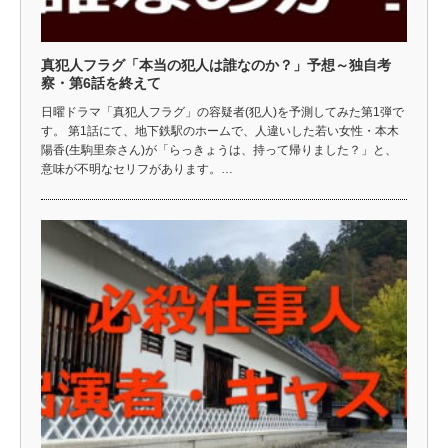
真犯人フラグ「本当の犯人は誰なのか？」予想～独自考
察・第6話を終えて
日曜ドラマ「真犯人フラグ」の容疑者(犯人)を予測してみた第1弾で
す。 第1話にて、地下鉄駅のホームで、人違いした若い女性・本木
陽香(生駒里奈さん)が「らっきょうは、持って帰りました？」と、
意味が不明なセリフがあります。…