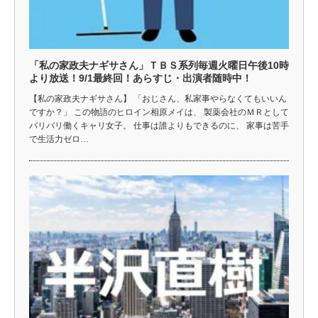
「私の家政夫ナギサさん」ＴＢＳ系列毎週火曜日午後10時
より放送！9/1最終回！あらすじ・出演者随時中！
【私の家政夫ナギサさん】 「おじさん、私家事やらなくてもいいん
ですか？」 この物語のヒロイン相原メイは、 製薬会社のＭＲとして
バリバリ働くキャリ女子。 仕事は誰よりもできるのに、 家事は苦手
で生活力ゼロ…