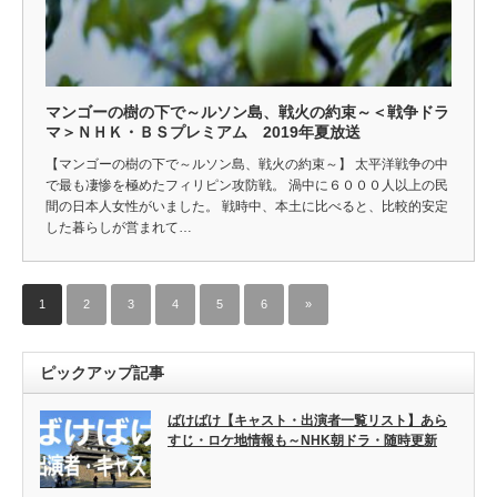
マンゴーの樹の下で～ルソン島、戦火の約束～＜戦争ドラ
マ＞ＮＨＫ・ＢＳプレミアム 2019年夏放送
【マンゴーの樹の下で～ルソン島、戦火の約束～】 太平洋戦争の中
で最も凄惨を極めたフィリピン攻防戦。 渦中に６０００人以上の民
間の日本人女性がいました。 戦時中、本土に比べると、比較的安定
した暮らしが営まれて…
1
2
3
4
5
6
»
ピックアップ記事
ばけばけ【キャスト・出演者一覧リスト】あら
すじ・ロケ地情報も～NHK朝ドラ・随時更新