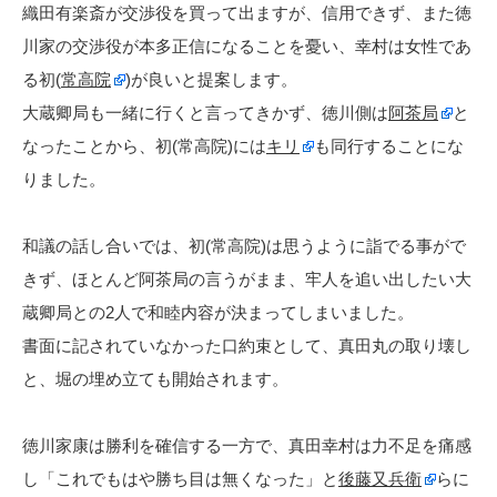
織田有楽斎が交渉役を買って出ますが、信用できず、また徳
川家の交渉役が本多正信になることを憂い、幸村は女性であ
る初(
常高院
)が良いと提案します。
大蔵卿局も一緒に行くと言ってきかず、徳川側は
阿茶局
と
なったことから、初(常高院)には
キリ
も同行することにな
りました。
和議の話し合いでは、初(常高院)は思うように詣でる事がで
きず、ほとんど阿茶局の言うがまま、牢人を追い出したい大
蔵卿局との2人で和睦内容が決まってしまいました。
書面に記されていなかった口約束として、真田丸の取り壊し
と、堀の埋め立ても開始されます。
徳川家康は勝利を確信する一方で、真田幸村は力不足を痛感
し「これでもはや勝ち目は無くなった」と
後藤又兵衛
らに