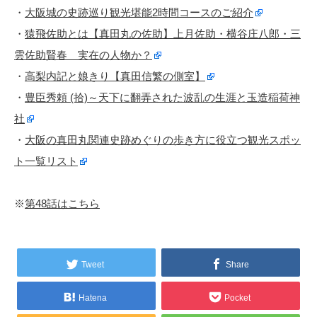
・
大阪城の史跡巡り観光堪能2時間コースのご紹介
・
猿飛佐助とは【真田丸の佐助】上月佐助・横谷庄八郎・三
雲佐助賢春 実在の人物か？
・
高梨内記と娘きり【真田信繁の側室】
・
豊臣秀頼 (拾)～天下に翻弄された波乱の生涯と玉造稲荷神
社
・
大阪の真田丸関連史跡めぐりの歩き方に役立つ観光スポッ
ト一覧リスト
※
第48話はこちら
Tweet
Share
Hatena
Pocket