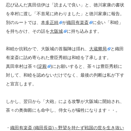
忍び込んだ真田信伊は「読まんで良い」と、徳川家康の書状
を幸村に渡し「不首尾に終わりました」と徳川家康に報告。
別のルートでは、
本多正純
が
織田有楽斎
に会い「和睦」
を持ちかけ、その話を
大阪城
に持ち込みます。
和睦か抗戦かで、大阪城の首脳陣は揺れ、
大蔵卿局
と織田
有楽斎に詰め寄られた豊臣秀頼は和睦を了承します。
真田幸村は茶々(
淀殿
)にお願いすると、茶々は豊臣秀頼に
対して、和睦を認めないだけでなく、最後の判断は私が下す
と宣言します。
しかし、翌日から「大砲」による攻撃が大阪城に開始され、
茶々の奥御殿にも命中し、侍女らが犠牲になります・・。
・
織田有楽斎 (織田長益)～野望を持たず戦国の世を生き抜い