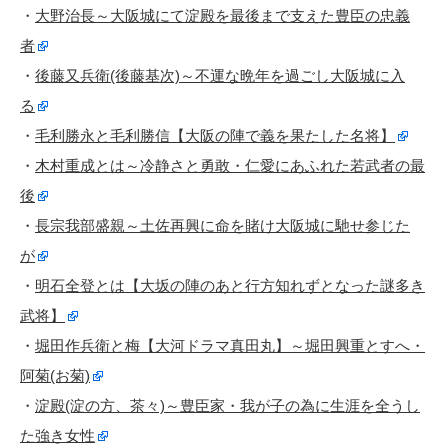
・
大野治長～大阪城にて淀殿を最後まで支えた豊臣の忠義
者
・
後藤又兵衛(後藤基次)～不運な晩年を過ごし大阪城に入
る
・
毛利勝永と毛利勝信【大阪の陣で義を果たした名将】
・
木村重成とは～冷静さと勇敢・仁愛にあふれた若武者の最
後
・
長宗我部盛親～土佐再興に命を賭け大阪城に馳せ参じた
が
・
明石全登とは【大坂の陣のあと行方知れずとなった謎多き
武将】
・
堀田作兵衛と梅【大河ドラマ真田丸】～堀田興重とすへ・
阿菊(お菊)
・
淀殿(淀の方、茶々)～豊臣家・我が子の為に生涯を全うし
た強き女性