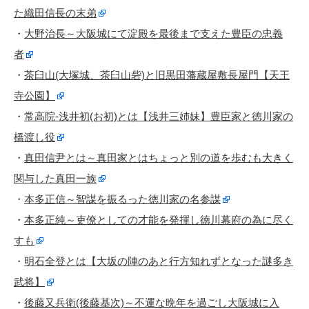
た織田信長の末弟
・
大野治長～大阪城にて淀殿を最後まで支えた豊臣の忠義
者
・
茶臼山(大塚城、茶臼山砦)と旧黒田藩蔵屋敷長屋門【天王
寺公園】
・
常高院-浅井初(お初)とは【浅井三姉妹】豊臣家と徳川家の
橋渡し役
・
真田信尹とは～真田家とはちょっと別の道を歩むも大きく
関与した真田一族
・
本多正信～智謀を振るった徳川家の名参謀
・
本多正純～吏僚としての才能を発揮し徳川幕府の為に尽く
すも
・
明石全登とは【大坂の陣のあと行方知れずとなった謎多き
武将】
・
後藤又兵衛(後藤基次)～不運な晩年を過ごし大阪城に入