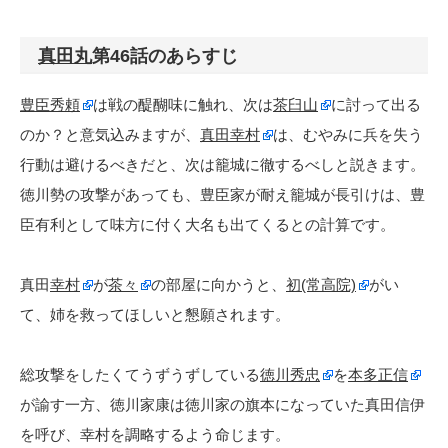
真田丸
第46話のあらすじ
豊臣秀頼
は戦の醍醐味に触れ、次は
茶臼山
に討って出る
のか？と意気込みますが、
真田幸村
は、むやみに兵を失う
行動は避けるべきだと、次は籠城に徹するべしと説きます。
徳川勢の攻撃があっても、豊臣家が耐え籠城が長引けは、豊
臣有利として味方に付く大名も出てくるとの計算です。
真田
幸村
が
茶々
の部屋に向かうと、
初(常高院)
がい
て、姉を救ってほしいと懇願されます。
総攻撃をしたくてうずうずしている
徳川秀忠
を
本多正信
が諭す一方、徳川家康は徳川家の旗本になっていた真田信伊
を呼び、幸村を調略するよう命じます。