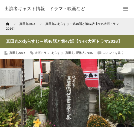
出演者キャスト情報 ドラマ・映画など
Home
真田丸2016
真田丸のあらすじ～第46話と第47話【NHK大河ドラマ
2016】
真田丸のあらすじ～第46話と第47話【NHK大河ドラマ2016】
真田丸2016
大河ドラマ
,
あらすじ
,
真田丸
,
堺雅人
,
NHK
コメントを書く