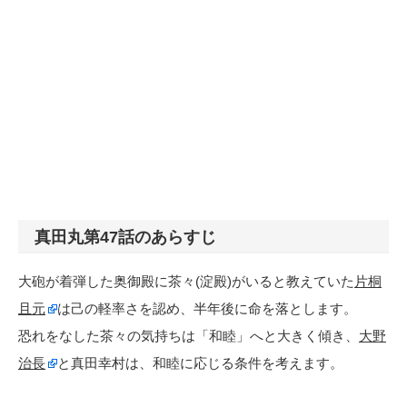
真田丸第47話のあらすじ
大砲が着弾した奥御殿に茶々(淀殿)がいると教えていた
片桐
且元
は己の軽率さを認め、半年後に命を落とします。
恐れをなした茶々の気持ちは「和睦」へと大きく傾き、
大野
治長
と真田幸村は、和睦に応じる条件を考えます。