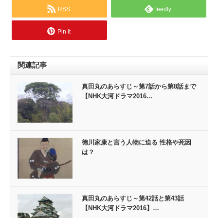
RSS
feedly
Pin it
関連記事
真田丸のあらすじ～第7話から第8話まで
【NHK大河ドラマ2016…
徳川家康と言う人物に迫る 性格や死因
は？
真田丸のあらすじ～第42話と第43話
【NHK大河ドラマ2016】…