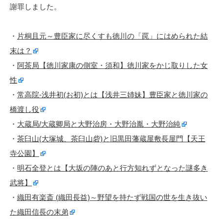
謝罪しました。
・
片桐且元～豊臣家に尽くすも徳川の「罠」にはめられた結
末は？
・
阿茶局【徳川家康の側室・須和】徳川家をかじ取りした女
性
・
常高院-浅井初(お初)とは【浅井三姉妹】豊臣家と徳川家の
橋渡し役
・
大蔵局/大蔵卿局と大野治房・大野治胤・大野治純
・
茶臼山(大塚城、茶臼山砦)と旧黒田藩蔵屋敷長屋門【天王
寺公園】
・
明石全登とは【大坂の陣のあと行方知れずとなった謎多き
武将】
・
織田有楽斎 (織田長益)～野望を持たず戦国の世を生き抜い
た織田信長の末弟