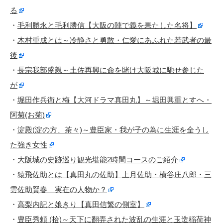
る
・
毛利勝永と毛利勝信【大阪の陣で義を果たした名将】
・
木村重成とは～冷静さと勇敢・仁愛にあふれた若武者の最
後
・
長宗我部盛親～土佐再興に命を賭け大阪城に馳せ参じた
が
・
堀田作兵衛と梅【大河ドラマ真田丸】～堀田興重とすへ・
阿菊(お菊)
・
淀殿(淀の方、茶々)～豊臣家・我が子の為に生涯を全うし
た強き女性
・
大阪城の史跡巡り観光堪能2時間コースのご紹介
・
猿飛佐助とは【真田丸の佐助】上月佐助・横谷庄八郎・三
雲佐助賢春 実在の人物か？
・
高梨内記と娘きり【真田信繁の側室】
・
豊臣秀頼 (拾)～天下に翻弄された波乱の生涯と玉造稲荷神