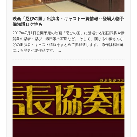
映画「忍びの国」出演者・キャスト一覧情報～登場人物予
備知識ロケ地も
2017年7月1日公開予定の映画「忍びの国」に登場する戦国武将や伊
賀衆の忍者・忍び、織田家の家臣など。 そして、演じる俳優さんな
どの出演者・キャスト情報をまとめて掲載致します。 原作は和田竜
による歴史小説作品です。 …