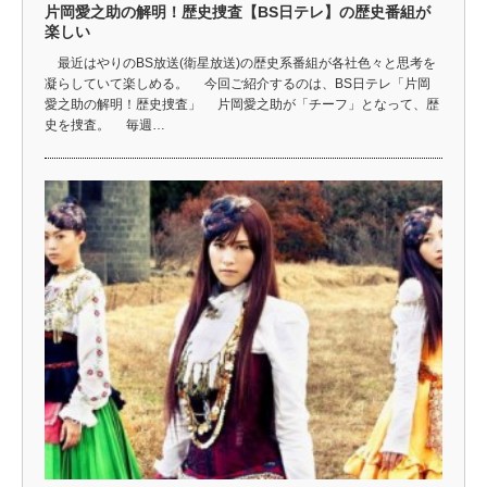
片岡愛之助の解明！歴史捜査【BS日テレ】の歴史番組が
楽しい
最近はやりのBS放送(衛星放送)の歴史系番組が各社色々と思考を
凝らしていて楽しめる。 今回ご紹介するのは、BS日テレ「片岡
愛之助の解明！歴史捜査」 片岡愛之助が「チーフ」となって、歴
史を捜査。 毎週…