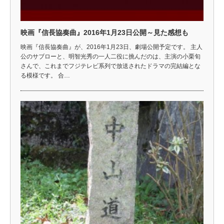
映画『信長協奏曲』2016年1月23日公開～見た感想も
映画『信長協奏曲』が、2016年1月23日、劇場公開予定です。 主人
公のサブローと、明智光秀の一人二役に挑んだのは、主演の小栗旬
さんで、これまでフジテレビ系列で放送されたドラマの完結編とな
る模様です。 合…