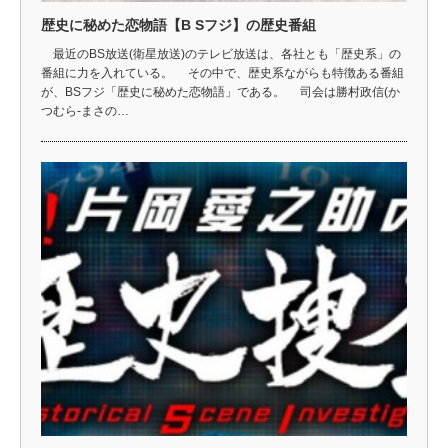
歴史に秘めた恋物語【B Sフジ】の歴史番組
最近のBS放送(衛星放送)のテレビ放送は、各社とも「歴史系」の
番組に力を入れている。 その中で、歴史系ながらも特徴ある番組
が、BSフジ「歴史に秘めた恋物語」である。 司会は勝村政信(か
つむら-まさの…