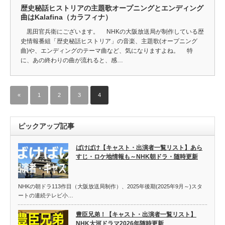
歴史秘話ヒストリアの主題歌オープニングとエンディング
曲はKalafina（カラフィナ）
黒田官兵衛にございます。 NHKの大阪放送局が制作している歴
史情報番組「歴史秘話ヒストリア」の音楽、主題歌(オープニング
曲)や、エンディングのテーマ曲など、気になりますよね。 特
に、あの終わりの曲が流れると、感…
«
1
2
3
4
ピックアップ記事
ばけばけ【キャスト・出演者一覧リスト】あら
すじ・ロケ地情報も～NHK朝ドラ・随時更新
NHKの朝ドラ113作目（大阪放送局制作）、2025年後期(2025年9月～)スタ
ートの連続テレビ小…
豊臣兄弟！【キャスト・出演者一覧リスト】
NHK大河ドラマ2026年随時更新