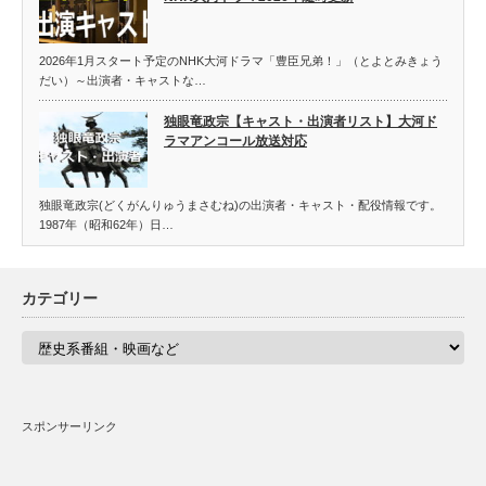
2026年1月スタート予定のNHK大河ドラマ「豊臣兄弟！」（とよとみきょう
だい）～出演者・キャストな…
独眼竜政宗【キャスト・出演者リスト】大河ド
ラマアンコール放送対応
独眼竜政宗(どくがんりゅうまさむね)の出演者・キャスト・配役情報です。
1987年（昭和62年）日…
カテゴリー
カ
テ
ゴ
リ
ー
スポンサーリンク