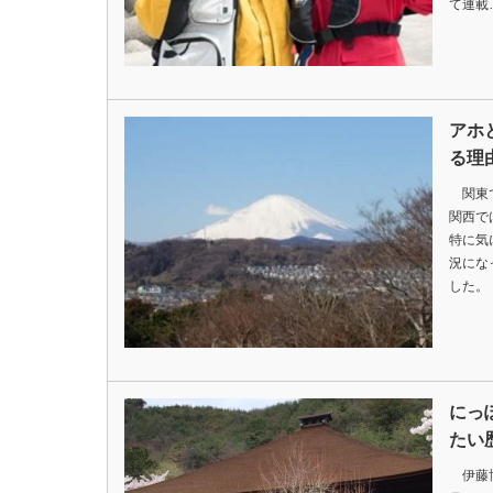
て連載
アホ
る理
関東で
関西で
特に気
況にな
した。
にっ
たい
伊藤博