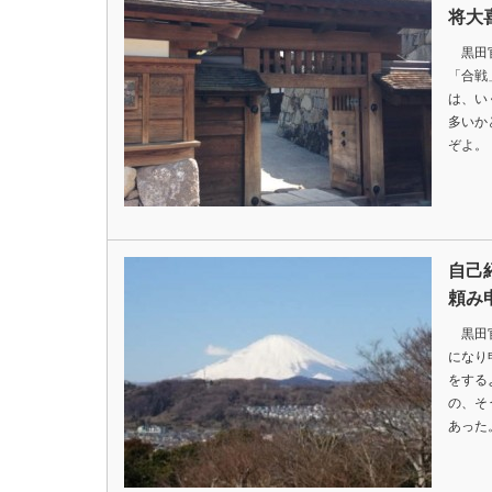
将大
黒田官
「合戦
は、い
多いか
ぞよ。
自己
頼み
黒田官
になり
をする
の、そ
あった