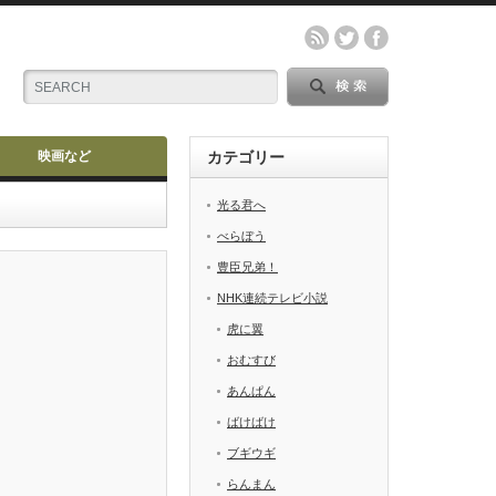
映画など
カテゴリー
光る君へ
べらぼう
豊臣兄弟！
NHK連続テレビ小説
虎に翼
おむすび
あんぱん
ばけばけ
ブギウギ
らんまん