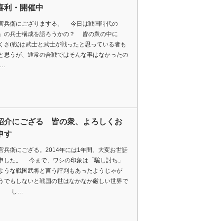
喜利・開催中
兵衛にござりまする。 今日は戦国時代の
」の兵士構成を語ろうかの？ 皆の衆の中に
くさ(戦)は武士と武士が戦ったと思っている者も
と思うが、通常の合戦ではそんな事はなかったの
 …
紹介にござる 皆の衆、よろしくお
申す
兵衛にござる。2014年には1年間、大変お世話
申した。 今まで、ワシの印象は「騙し討ち」
ような戦国武将と言う評判もあったようじゃが
うでもしないと戦国の世はなかなか厳しい世界で
。 し…