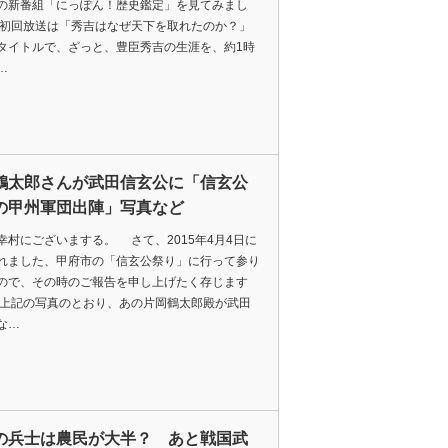
の新番組「にっぽん！歴史鑑定」を見てみまし
初回放送は「秀吉はなぜ天下を取れたのか？」
タイトルで、ざっと、豊臣秀吉の生涯を、約1時
…
鶴太郎さんが武田信玄公に「信玄公
の甲州軍団出陣」写真など
村にございまする。 さて、2015年4月4日に
れました、甲府市の「信玄公祭り」に行って参り
ので、その時のご報告を申し上げたく存じます
上記の写真のとおり、あの片岡鶴太郎殿が武田
な…
の兵士は農民が大半？ あと戦国武