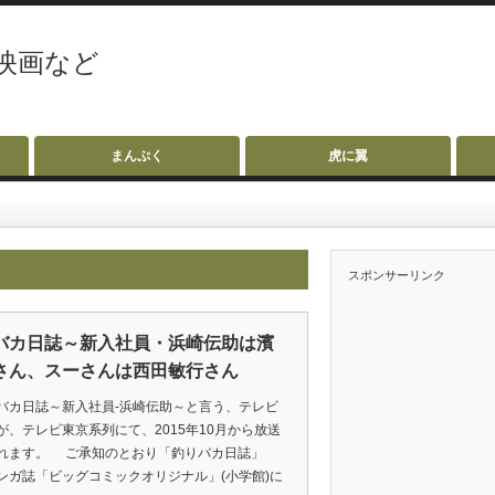
映画など
まんぷく
虎に翼
スポンサーリンク
バカ日誌～新入社員・浜崎伝助は濱
さん、スーさんは西田敏行さん
カ日誌～新入社員-浜崎伝助～と言う、テレビ
が、テレビ東京系列にて、2015年10月から放送
れます。 ご承知のとおり「釣りバカ日誌」
ンガ誌「ビッグコミックオリジナル」(小学館)に