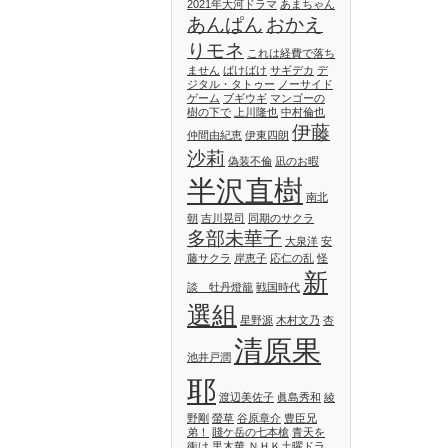
2021年大河ドラマ
あまちゃん
あんぱん
おかえ
りモネ
これは経費で落ち
ません
ばけばけ
サギデカ
デ
ジタル・タトゥー
ノーサイド
ゲーム
ブギウギ
マンゴーの
樹の下で
上川隆也
中村倫也
伊藤
仲間由紀恵
伊東四朗
沙莉
偽装不倫
凪のお暇
半沢直樹
南北
朝
吉川晃司
同期のサクラ
多部未華子
大泉洋
安
藤サクラ
岸恵子
応仁の乱
怪
新
談 牡丹燈籠
戦国時代
選組
星野源
木村文乃
杏
清原果
池井戸潤
耶
渡辺美佐子
眞島秀和
綾
野剛
螢草
谷原章介
豊臣兄
弟！
賤ケ岳の七本槍
青天を
衝け
黒木華
ＮＨＫ土曜ドラ