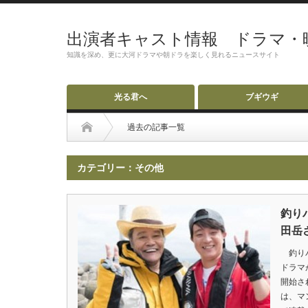
出演者キャスト情報 ドラマ・
知識を深め、更に大河ドラマや朝ドラを楽しく見れるニュースサイト
光る君へ
ブギウギ
過去の記事一覧
カテゴリー：その他
釣り
田岳
釣りバ
ドラマ
開始さ
は、マ