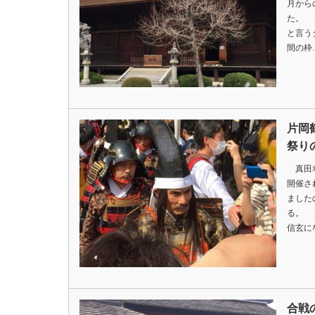
月から
た。 
と言う
間の枠
片岡
祭り
真田幸
開催さ
ました
る。 
信玄に
合戦