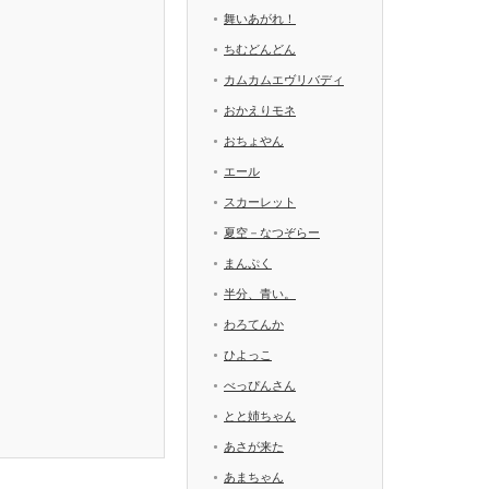
舞いあがれ！
ちむどんどん
カムカムエヴリバディ
おかえりモネ
おちょやん
エール
スカーレット
夏空－なつぞらー
まんぷく
半分、青い。
わろてんか
ひよっこ
べっぴんさん
とと姉ちゃん
あさが来た
あまちゃん