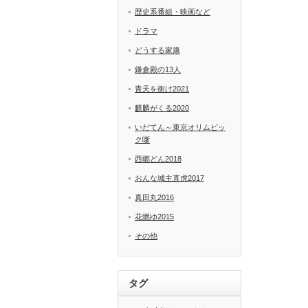
歴史系番組・映画など
ドラマ
どうする家康
鎌倉殿の13人
青天を衝け2021
麒麟がくる2020
いだてん～東京オリムピッ
ク噺
西郷どん2018
おんな城主直虎2017
真田丸2016
花燃ゆ2015
その他
タグ