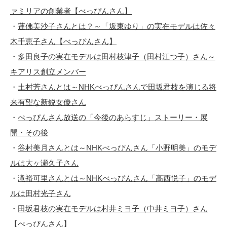
ァミリアの創業者【べっぴんさん】
・
蓮佛美沙子さんとは？～「坂東ゆり」の実在モデルは佐々
木千恵子さん【べっぴんさん】
・
多田良子の実在モデルは田村枝津子（田村江つ子）さん～
キアリス創立メンバー
・
土村芳さんとは～NHKべっぴんさんで田坂君枝を演じる将
来有望な新鋭女優さん
・
ぺっぴんさん放送の「今後のあらすじ」ストーリー・展
開・その後
・
谷村美月さんとは～NHKべっぴんさん「小野明美」のモデ
ルは大ヶ瀬久子さん
・
滝裕可里さんとは～NHKべっぴんさん「高西悦子」のモデ
ルは田村光子さん
・
田坂君枝の実在モデルは村井ミヨ子（中井ミヨ子）さん
【ぺっぴんさん】