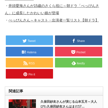
・
井頭愛海さんが15歳のさくら役に～朝ドラ「べっぴんさ
ん」に成長したかわいい娘が登場
・
べっぴんさん～キャスト・出演者一覧リスト【朝ドラ】
Tweet
Share
Hatena
Pocket
RSS
feedly
Pin it
関連記事
久保田紗友さんが演じる山本五月～大人
びた久保田紗友さんはまだ17…