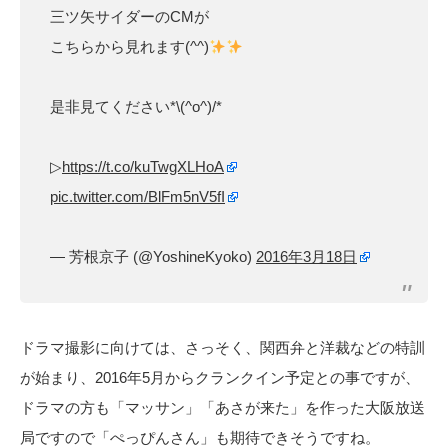
三ツ矢サイダーのCMが
こちらから見れます(^^)
是非見てください*\(^o^)/*
▷
https://t.co/kuTwgXLHoA
pic.twitter.com/BlFm5nV5fI
— 芳根京子 (@YoshineKyoko)
2016年3月18日
ドラマ撮影に向けては、さっそく、関西弁と洋裁などの特訓
が始まり、2016年5月からクランクイン予定との事ですが、
ドラマの方も「マッサン」「あさが来た」を作った大阪放送
局ですので「ぺっぴんさん」も期待できそうですね。