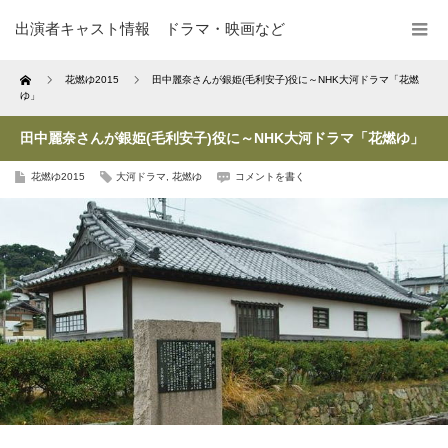
出演者キャスト情報 ドラマ・映画など
Home
花燃ゆ2015
田中麗奈さんが銀姫(毛利安子)役に～NHK大河ドラマ「花燃
ゆ」
田中麗奈さんが銀姫(毛利安子)役に～NHK大河ドラマ「花燃ゆ」
花燃ゆ2015
大河ドラマ
,
花燃ゆ
コメントを書く