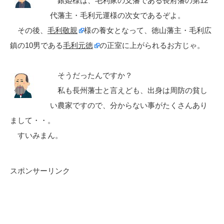
銀姫様は、毛利家の支藩である長府藩の第12
代藩主・毛利元運様の次女であるぞよ。
その後、
毛利敬親
様の養女となって、徳山藩主・毛利広
鎮の10男である
毛利元徳
の正室に上がられるお方じゃ。
そうだったんですか？
私も長州藩士と言えども、出身は周防の貧し
い農家ですので、分からない事がたくさんあり
まして・・。
すいみまん。
スポンサーリンク