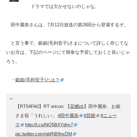
ドラマでは欠かせないのじゃな。
田中麗奈さんは、7月12日放送の第28回から登場するぞ。
と言う事で、銀姫(毛利安子)さまについて詳しく存じてな
いお方は、下記のページにて簡単な予習しておくと良いじゃ
ろう。
・
銀姫(毛利安子)とは？
【RT54FA0】RT oricon: 【
花燃ゆ
】田中麗奈、お姫
さま役「うれしい」
#田中麗奈
#芸能
#ニュー
ス
http://t.co/NQ5BXYdny7
pic.twitter.com/gbRjB9nxDM