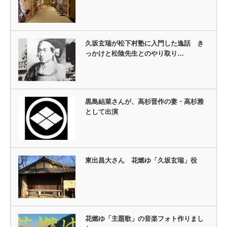
久坂玄瑞が松下村塾に入門した逸話 き
っかけと松陰先生とのやり取り…
黒島結菜さんが、高杉晋作の妻・高杉雅
として出演
東出昌大さん 花燃ゆ「久坂玄瑞」役
花燃ゆ「主題歌」の音楽フォト作りまし