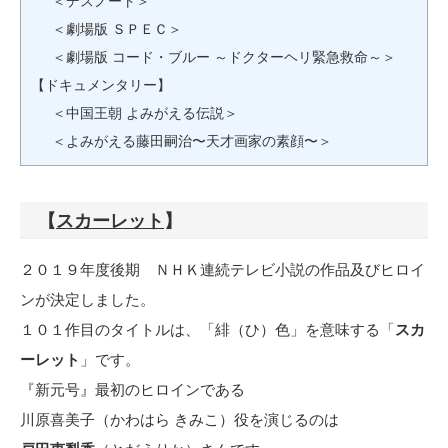
＜デスノート＞
＜劇場版 ＳＰＥＣ＞
＜劇場版 コード・ブルー ～ドクターヘリ緊急救命～＞
【ドキュメンタリー】
＜中国王朝 よみがえる伝説＞
＜よみがえる藤田嗣治〜天才画家の素顔〜＞
【
スカーレット
】
２０１９年度後期 ＮＨＫ連続テレビ小説の作品及びヒロイ
ンが決定しました。
１０１作目のタイトルは、「緋（ひ）色」を意味する「
スカ
ーレット
」です。
『新元号』最初のヒロインである
川原喜美子（かわはら きみこ）役を演じるのは