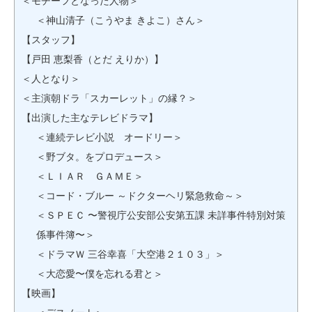
＜モチーフとなった人物＞
＜神山清子（こうやま きよこ）さん＞
【スタッフ】
【戸田 恵梨香（とだ えりか）】
＜人となり＞
＜主演朝ドラ「スカーレット」の縁？＞
【出演した主なテレビドラマ】
＜連続テレビ小説 オードリー＞
＜野ブタ。をプロデュース＞
＜ＬＩＡＲ ＧＡＭＥ＞
＜コード・ブルー ～ドクターヘリ緊急救命～＞
＜ＳＰＥＣ 〜警視庁公安部公安第五課 未詳事件特別対策
係事件簿〜＞
＜ドラマＷ 三谷幸喜「大空港２１０３」＞
＜大恋愛〜僕を忘れる君と＞
【映画】