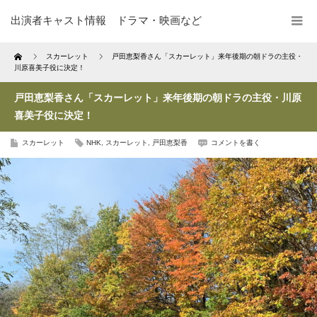
出演者キャスト情報 ドラマ・映画など
Home
スカーレット
戸田恵梨香さん「スカーレット」来年後期の朝ドラの主役・
川原喜美子役に決定！
戸田恵梨香さん「スカーレット」来年後期の朝ドラの主役・川原
喜美子役に決定！
スカーレット
NHK
,
スカーレット
,
戸田恵梨香
コメントを書く