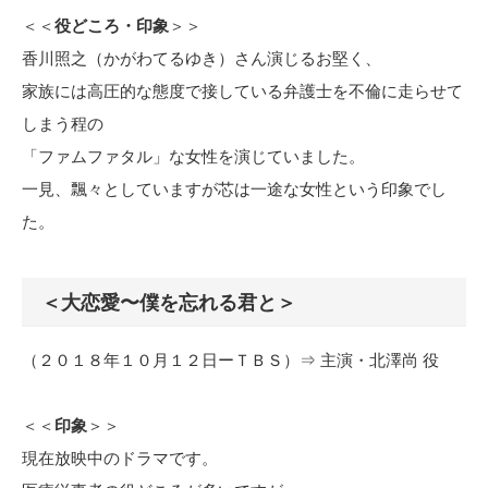
＜＜
役どころ・印象
＞＞
香川照之（かがわてるゆき）さん演じるお堅く、
家族には高圧的な態度で接している弁護士を不倫に走らせて
しまう程の
「ファムファタル」な女性を演じていました。
一見、飄々としていますが芯は一途な女性という印象でし
た。
＜大恋愛〜僕を忘れる君と＞
（２０１８年１０月１２日ーＴＢＳ）⇒ 主演・北澤尚 役
＜＜
印象
＞＞
現在放映中のドラマです。