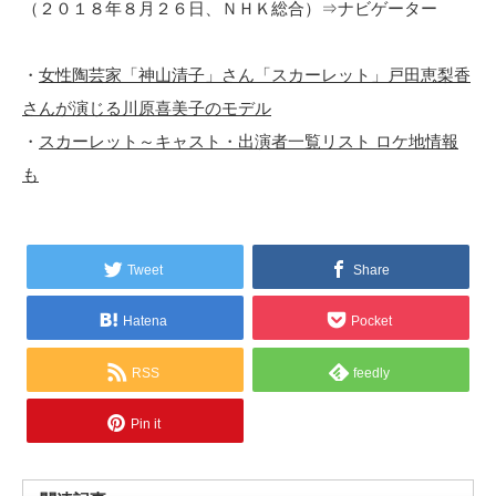
（２０１８年８月２６日、ＮＨＫ総合）⇒ナビゲーター
・
女性陶芸家「神山清子」さん「スカーレット」戸田恵梨香
さんが演じる川原喜美子のモデル
・
スカーレット～キャスト・出演者一覧リスト ロケ地情報
も
Tweet
Share
Hatena
Pocket
RSS
feedly
Pin it