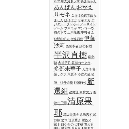
2021年大河ドラマ
あまちゃん
あんぱん
おかえ
りモネ
これは経費で落ち
ません
ばけばけ
サギデカ
デ
ジタル・タトゥー
ノーサイド
ゲーム
ブギウギ
マンゴーの
樹の下で
上川隆也
中村倫也
伊藤
仲間由紀恵
伊東四朗
沙莉
偽装不倫
凪のお暇
半沢直樹
南北
朝
吉川晃司
同期のサクラ
多部未華子
大泉洋
安
藤サクラ
岸恵子
応仁の乱
怪
新
談 牡丹燈籠
戦国時代
選組
星野源
木村文乃
杏
清原果
池井戸潤
耶
渡辺美佐子
眞島秀和
綾
野剛
螢草
谷原章介
豊臣兄
弟！
賤ケ岳の七本槍
青天を
衝け
黒木華
ＮＨＫ土曜ドラ