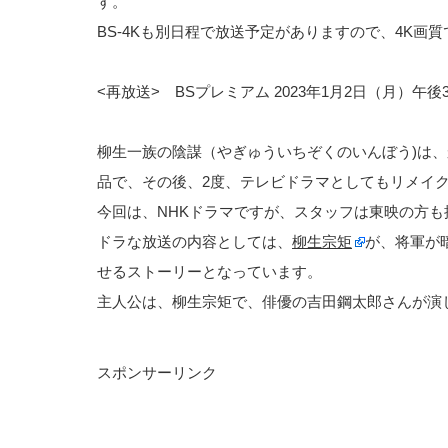
す。
BS-4Kも別日程で放送予定がありますので、4K画
<再放送> BSプレミアム 2023年1月2日（月）午後3:3
柳生一族の陰謀（やぎゅういちぞくのいんぼう)は
品で、その後、2度、テレビドラマとしてもリメイ
今回は、NHKドラマですが、スタッフは東映の方も
ドラな放送の内容としては、
柳生宗矩
が、将軍が
せるストーリーとなっています。
主人公は、柳生宗矩で、俳優の吉田鋼太郎さんが演
スポンサーリンク