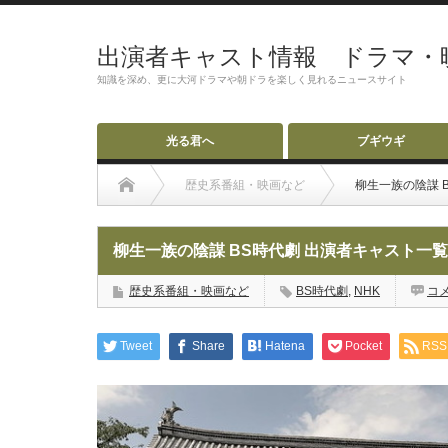
出演者キャスト情報 ドラマ・
知識を深め、更に大河ドラマや朝ドラを楽しく見れるニュースサイト
光る君へ
ブギウギ
歴史系番組・映画など
柳生一族の陰謀 
柳生一族の陰謀 BS時代劇 出演者キャスト一
歴史系番組・映画など
BS時代劇
,
NHK
コ
Tweet
Share
Hatena
Pocket
RSS