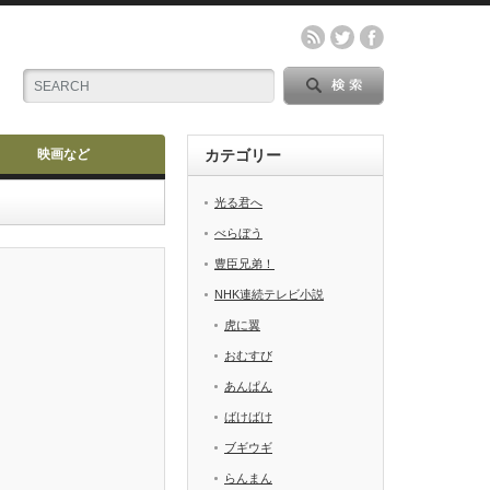
映画など
カテゴリー
光る君へ
べらぼう
豊臣兄弟！
NHK連続テレビ小説
虎に翼
おむすび
あんぱん
ばけばけ
ブギウギ
らんまん