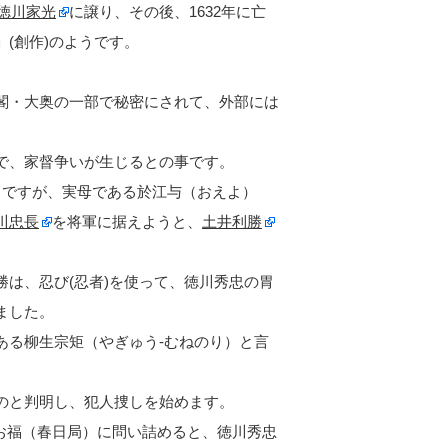
徳川家光
に譲り、その後、1632年に亡
(創作)のようです。
閣・大奥の一部で秘密にされて、外部には
で、家督争いが生じるとの事です。
ろですが、実母である於江与（おえよ）
川忠長
を将軍に据えようと、
土井利勝
は、忍び(忍者)を使って、徳川秀忠の胃
ました。
ある柳生宗矩（やぎゅう-むねのり）と言
のと判明し、犯人捜しを始めます。
お福（春日局）に問い詰めると、徳川秀忠