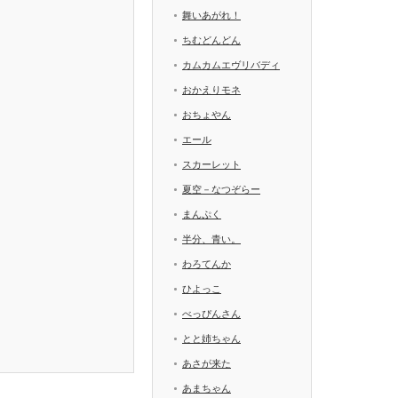
舞いあがれ！
ちむどんどん
カムカムエヴリバディ
おかえりモネ
おちょやん
エール
スカーレット
夏空－なつぞらー
まんぷく
半分、青い。
わろてんか
ひよっこ
べっぴんさん
とと姉ちゃん
あさが来た
あまちゃん