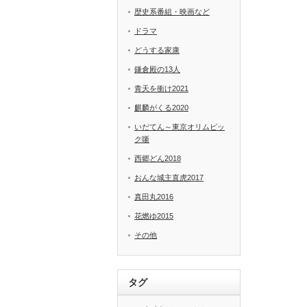
歴史系番組・映画など
ドラマ
どうする家康
鎌倉殿の13人
青天を衝け2021
麒麟がくる2020
いだてん～東京オリムピッ
ク噺
西郷どん2018
おんな城主直虎2017
真田丸2016
花燃ゆ2015
その他
タグ