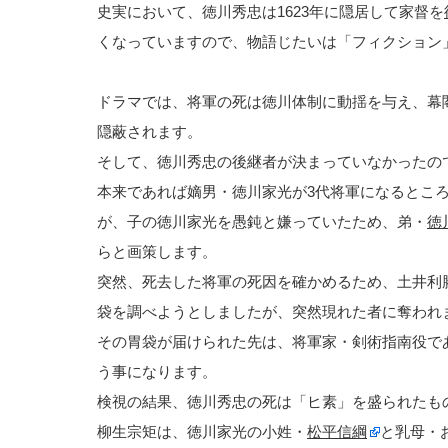
史実において、徳川秀忠は1623年に隠居して家督を
くなっていますので、物語じたいは「フィクション」
ドラマでは、将軍の死は徳川体制に動揺を与え、幕
隠蔽されます。
そして、徳川秀忠の後継者が決まっていなかったの
本来であれば嫡男・徳川家光が3代将軍になるとこ
が、子の徳川家光を愚鈍と嫌っていたため、弟・
徳
らと画策します。
突然、死去した将軍の死因を確かめるため、土井利勝
袋を調べようとしましたが、突然現れた者に奪われ
その胃袋が届けられた先は、将軍家・剣術指南役で
う事になります。
検視の結果、徳川秀忠の死は「ヒ素」を盛られたも
柳生宗矩は、徳川家光の小姓・
松平信綱
と乳母・