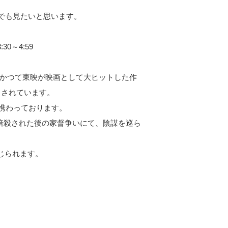
質でも見たいと思います。
0～4:59
、かつて東映が映画として大ヒットした作
クされています。
携わっております。
暗殺された後の家督争いにて、陰謀を巡ら
じられます。