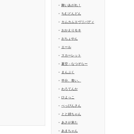
舞いあがれ！
ちむどんどん
カムカムエヴリバディ
おかえりモネ
おちょやん
エール
スカーレット
夏空－なつぞらー
まんぷく
半分、青い。
わろてんか
ひよっこ
べっぴんさん
とと姉ちゃん
あさが来た
あまちゃん