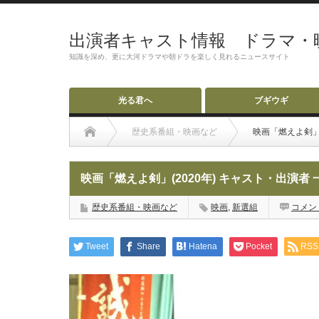
出演者キャスト情報 ドラマ・
知識を深め、更に大河ドラマや朝ドラを楽しく見れるニュースサイト
光る君へ
ブギウギ
歴史系番組・映画など
映画「燃えよ剣」(
映画「燃えよ剣」(2020年) キャスト・出演者
歴史系番組・映画など
映画
,
新選組
コメン
Tweet
Share
Hatena
Pocket
RSS