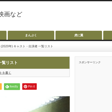
映画など
まんぷく
虎に翼
2020年) キャスト・出演者 一覧リスト
 一覧リスト
スポンサーリンク
トを書く
feedly
Pin it