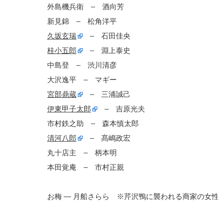
外島機兵衛 – 酒向芳
新見錦 – 松角洋平
久坂玄瑞
– 石田佳央
桂小五郎
– 淵上泰史
中島登 – 渋川清彦
大沢逸平 – マギー
宮部鼎蔵
– 三浦誠己
伊東甲子太郎
– 吉原光夫
市村鉄之助 – 森本慎太郎
清河八郎
– 髙嶋政宏
丸十店主 – 柄本明
本田覚庵 – 市村正親
お梅 — 月船さらら ※芹沢鴨に襲われる商家の女