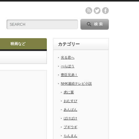
映画など
カテゴリー
光る君へ
べらぼう
豊臣兄弟！
NHK連続テレビ小説
虎に翼
おむすび
あんぱん
ばけばけ
ブギウギ
らんまん