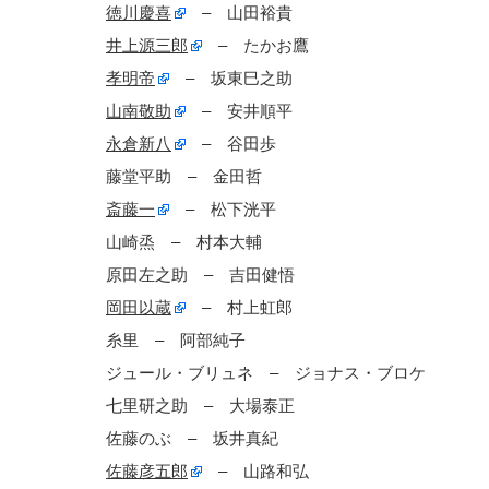
徳川慶喜
– 山田裕貴
井上源三郎
– たかお鷹
孝明帝
– 坂東巳之助
山南敬助
– 安井順平
永倉新八
– 谷田歩
藤堂平助 – 金田哲
斎藤一
– 松下洸平
山崎烝 – 村本大輔
原田左之助 – 吉田健悟
岡田以蔵
– 村上虹郎
糸里 – 阿部純子
ジュール・ブリュネ – ジョナス・ブロケ
七里研之助 – 大場泰正
佐藤のぶ – 坂井真紀
佐藤彦五郎
– 山路和弘