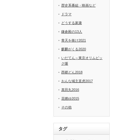
歴史系番組・映画など
ドラマ
どうする家康
鎌倉殿の13人
青天を衝け2021
麒麟がくる2020
いだてん～東京オリムピッ
ク噺
西郷どん2018
おんな城主直虎2017
真田丸2016
花燃ゆ2015
その他
タグ