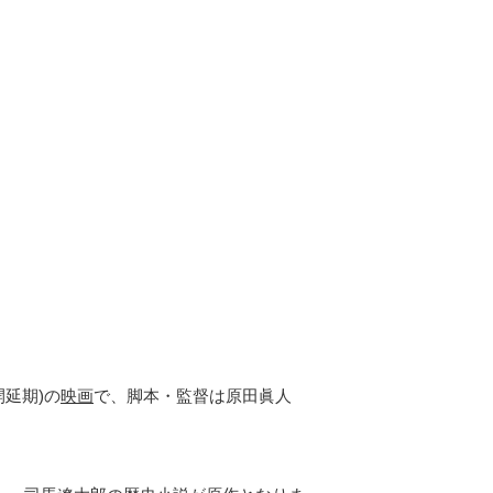
開延期)の
映画
で、脚本・監督は原田眞人