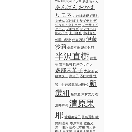
2021年大河ドラマ
あまちゃん
あんぱん
おかえ
りモネ
これは経費で落ち
ません
ばけばけ
サギデカ
デ
ジタル・タトゥー
ノーサイド
ゲーム
ブギウギ
マンゴーの
樹の下で
上川隆也
中村倫也
伊藤
仲間由紀恵
伊東四朗
沙莉
偽装不倫
凪のお暇
半沢直樹
南北
朝
吉川晃司
同期のサクラ
多部未華子
大泉洋
安
藤サクラ
岸恵子
応仁の乱
怪
新
談 牡丹燈籠
戦国時代
選組
星野源
木村文乃
杏
清原果
池井戸潤
耶
渡辺美佐子
眞島秀和
綾
野剛
螢草
谷原章介
豊臣兄
弟！
賤ケ岳の七本槍
青天を
衝け
黒木華
ＮＨＫ土曜ドラ