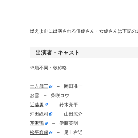
燃えよ剣に出演される俳優さん・女優さんは下記の
出演者・キャスト
※順不同・敬称略
土方歳三
– 岡田准一
お雪 – 柴咲コウ
近藤勇
– 鈴木亮平
沖田総司
– 山田涼介
芹沢鴨
– 伊藤英明
松平容保
– 尾上右近