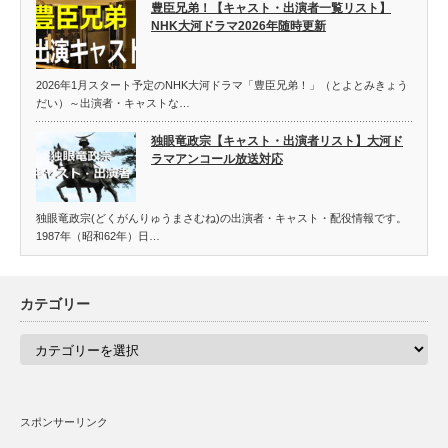
豊臣兄弟！【キャスト・出演者一覧リスト】
NHK大河ドラマ2026年随時更新
2026年1月スタート予定のNHK大河ドラマ「豊臣兄弟！」（とよとみきょう
だい）～出演者・キャストな…
独眼竜政宗【キャスト・出演者リスト】大河ド
ラマアンコール放送対応
独眼竜政宗(どくがんりゅうまさむね)の出演者・キャスト・配役情報です。
1987年（昭和62年）日…
カテゴリー
カ
テ
ゴ
リ
ー
スポンサーリンク