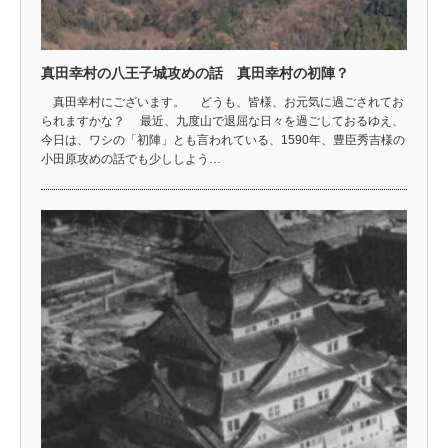
真田幸村の八王子城攻めの話 真田幸村の初陣？
真田幸村にございます。 どうも、皆様、お元気に過ごされてお
られますかな？ 最近、九度山で退屈な日々を過ごしておるゆえ、
今日は、ワシの「初陣」とも言われている、1590年、豊臣秀吉様の
小田原攻めの話でも少ししよう…