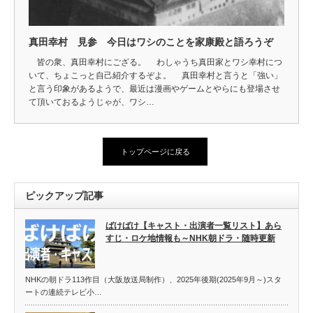
真田幸村 見参 今日はワシのことを家康殿と語ろうぞ
皆の衆、真田幸村にござる。 わしゃうち真田家とワシ幸村につ
いて、ちょこっと自己紹介するぞよ。 真田幸村と言うと「強い」
と言う印象があるようで、最近は漫画やゲームとやらにも登場させ
て頂いておるようじゃが、ワシ…
トップページに戻る
ピックアップ記事
ばけばけ【キャスト・出演者一覧リスト】あら
すじ・ロケ地情報も～NHK朝ドラ・随時更新
NHKの朝ドラ113作目（大阪放送局制作）、2025年後期(2025年9月～)スタ
ートの連続テレビ小…