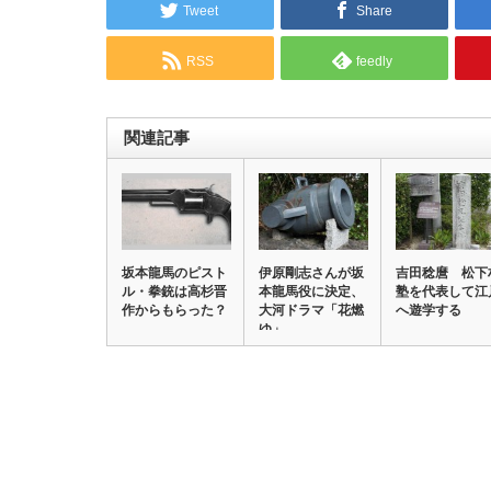
Tweet
Share
RSS
feedly
関連記事
坂本龍馬のピスト
伊原剛志さんが坂
吉田稔麿 松下
ル・拳銃は高杉晋
本龍馬役に決定、
塾を代表して江
作からもらった？
大河ドラマ「花燃
へ遊学する
ゆ」