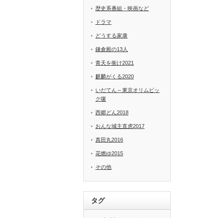
歴史系番組・映画など
ドラマ
どうする家康
鎌倉殿の13人
青天を衝け2021
麒麟がくる2020
いだてん～東京オリムピッ
ク噺
西郷どん2018
おんな城主直虎2017
真田丸2016
花燃ゆ2015
その他
タグ