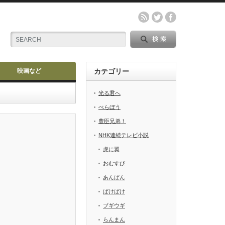
映画など
カテゴリー
光る君へ
べらぼう
豊臣兄弟！
NHK連続テレビ小説
虎に翼
おむすび
あんぱん
ばけばけ
ブギウギ
らんまん