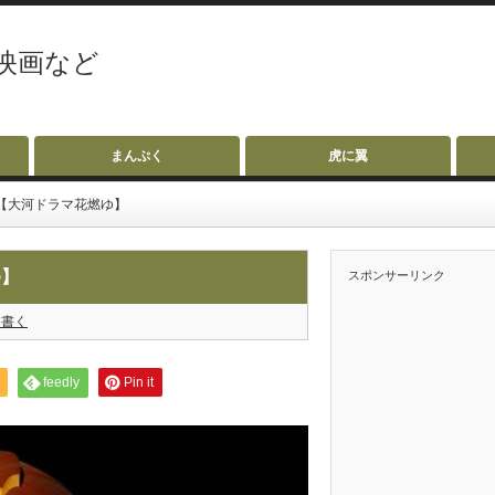
映画など
まんぷく
虎に翼
【大河ドラマ花燃ゆ】
ゆ】
スポンサーリンク
を書く
feedly
Pin it