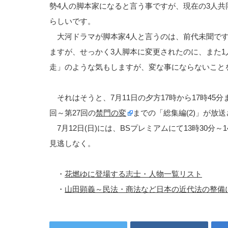
勢4人の脚本家になると言う事ですが、現在の3人共
らしいです。
大河ドラマが脚本家4人と言うのは、前代未聞です
ますが、せっかく3人脚本に変更されたのに、また
走」のような気もしますが、変な事にならないこと
それはそうと、7月11日の夕方17時から17時45分
回～第27回の
禁門の変
までの「総集編(2)」が放
7月12日(日)には、BSプレミアムにて13時30分
見逃しなく。
・
花燃ゆに登場する志士・人物一覧リスト
・
山田顕義～民法・商法など日本の近代法の整備