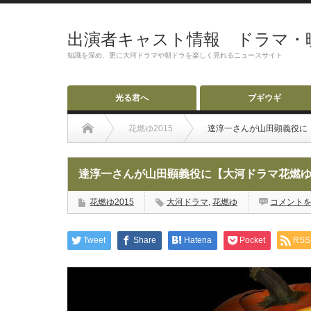
出演者キャスト情報 ドラマ・
知識を深め、更に大河ドラマや朝ドラを楽しく見れるニュースサイト
光る君へ
ブギウギ
花燃ゆ2015
達淳一さんが山田顕義役に
達淳一さんが山田顕義役に【大河ドラマ花燃
花燃ゆ2015
大河ドラマ
,
花燃ゆ
コメント
Tweet
Share
Hatena
Pocket
RSS