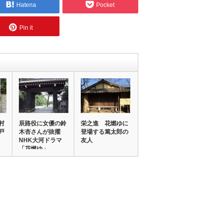
Hatena
Pocket
Pin it
村
辰路役に女優の鈴
栄之進 花燃ゆに
戸
木杏さんが抜擢
登場する篤太郎の
NHK大河ドラマ
友人
「花燃ゆ」