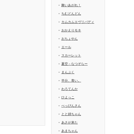
舞いあがれ！
ちむどんどん
カムカムエヴリバディ
おかえりモネ
おちょやん
エール
スカーレット
夏空－なつぞらー
まんぷく
半分、青い。
わろてんか
ひよっこ
べっぴんさん
とと姉ちゃん
あさが来た
あまちゃん