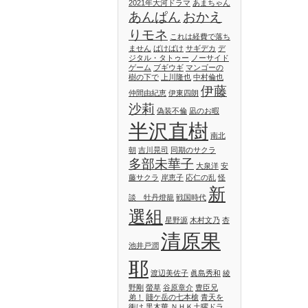
2021年大河ドラマ
あまちゃん
あんぱん
おかえ
りモネ
これは経費で落ち
ません
ばけばけ
サギデカ
デ
ジタル・タトゥー
ノーサイド
ゲーム
ブギウギ
マンゴーの
樹の下で
上川隆也
中村倫也
伊藤
仲間由紀恵
伊東四朗
沙莉
偽装不倫
凪のお暇
半沢直樹
南北
朝
吉川晃司
同期のサクラ
多部未華子
大泉洋
安
藤サクラ
岸恵子
応仁の乱
怪
新
談 牡丹燈籠
戦国時代
選組
星野源
木村文乃
杏
清原果
池井戸潤
耶
渡辺美佐子
眞島秀和
綾
野剛
螢草
谷原章介
豊臣兄
弟！
賤ケ岳の七本槍
青天を
衝け
黒木華
ＮＨＫ土曜ドラ