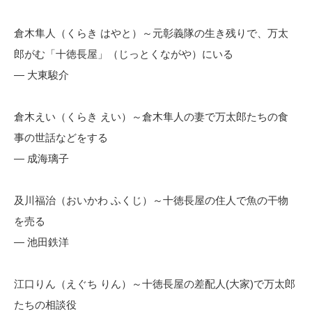
倉木隼人（くらき はやと）～元彰義隊の生き残りで、万太
郎がむ「十徳長屋」（じっとくながや）にいる
— 大東駿介
倉木えい（くらき えい）～倉木隼人の妻で万太郎たちの食
事の世話などをする
— 成海璃子
及川福治（おいかわ ふくじ）～十徳長屋の住人で魚の干物
を売る
— 池田鉄洋
江口りん（えぐち りん）～十徳長屋の差配人(大家)で万太郎
たちの相談役