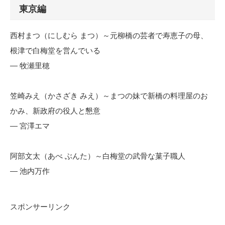
東京編
西村まつ（にしむら まつ）～元柳橋の芸者で寿恵子の母、
根津で白梅堂を営んでいる
— 牧瀬里穂
笠崎みえ（かさざき みえ）～まつの妹で新橋の料理屋のお
かみ、新政府の役人と懇意
— 宮澤エマ
阿部文太（あべ ぶんた）～白梅堂の武骨な菓子職人
— 池内万作
スポンサーリンク