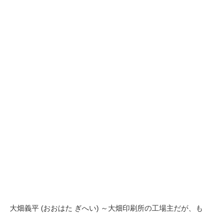
大畑義平 (おおはた ぎへい) ～大畑印刷所の工場主だが、も