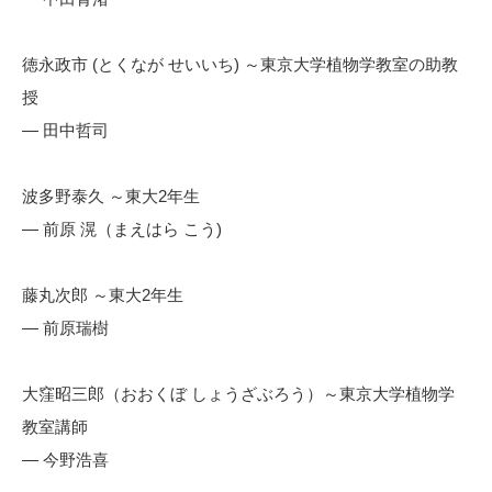
徳永政市 (とくなが せいいち) ～東京大学植物学教室の助教
授
— 田中哲司
波多野泰久 ～東大2年生
— 前原 滉（まえはら こう)
藤丸次郎 ～東大2年生
— 前原瑞樹
大窪昭三郎（おおくぼ しょうざぶろう）～東京大学植物学
教室講師
— 今野浩喜