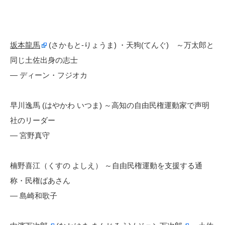
坂本龍馬
(さかもと-りょうま) ・天狗(てんぐ) ～万太郎と
同じ土佐出身の志士
— ディーン・フジオカ
早川逸馬 (はやかわ いつま) ～高知の自由民権運動家で声明
社のリーダー
— 宮野真守
楠野喜江（くすの よしえ） ～自由民権運動を支援する通
称・民権ばあさん
— 島崎和歌子