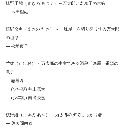
槙野千鶴（まきの ちづる）～万太郎と寿恵子の末娘
— 本田望結
槙野タキ（まきの たき） ～「峰屋」を切り盛りする万太郎
の祖母
— 松坂慶子
竹雄（たけお） ～万太郎の生家である酒蔵「峰屋」番頭の
息子
— 志尊淳
— (少年期) 井上涼太
— (少年期) 南出凌嘉
槙野綾（まきの あや） ～万太郎の姉でしっかり者
— 佐久間由衣