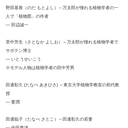
野田基善（のだ もとよし）～万太郎が憧れる植物学者の一
人で「植物図」の作者
— 田辺誠一
里中芳生（さとなか よしお）～万太郎が憧れる植物学者で
サボテン博士
— いとうせいこう
※モデル人物は植物学者の田中芳男
田邊彰久 (たなべ あきひさ) ～東京大学植物学教室の初代教
授
— 要潤
田邊聡子（たなべ さとこ）～田邊彰久の若妻
— 中田青渚