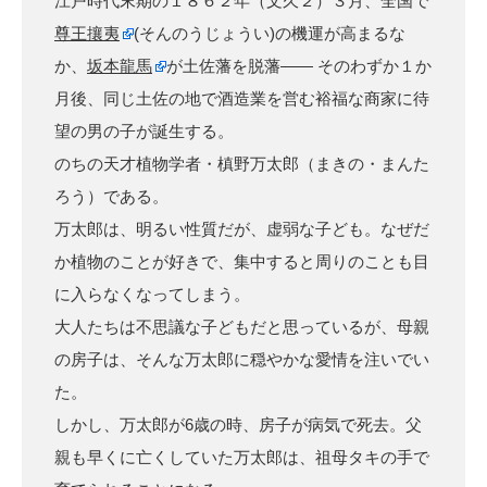
江戸時代末期の１８６２年（文久２）３月、全国で
尊王攘夷
(そんのうじょうい)の機運が高まるな
か、
坂本龍馬
が土佐藩を脱藩―― そのわずか１か
月後、同じ土佐の地で酒造業を営む裕福な商家に待
望の男の子が誕生する。
のちの天才植物学者・槙野万太郎（まきの・まんた
ろう）である。
万太郎は、明るい性質だが、虚弱な子ども。なぜだ
か植物のことが好きで、集中すると周りのことも目
に入らなくなってしまう。
大人たちは不思議な子どもだと思っているが、母親
の房子は、そんな万太郎に穏やかな愛情を注いでい
た。
しかし、万太郎が6歳の時、房子が病気で死去。父
親も早くに亡くしていた万太郎は、祖母タキの手で