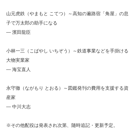
山元虎鉄（やまもと こてつ）～高知の遍路宿「角屋」の息
子で万太郎の助手になる
— 濱田龍臣
小林一三（こばやし いちぞう）～鉄道事業などを手掛ける
大物実業家
— 海宝直人
永守徹（ながもり とおる）～図鑑発刊の費用を支援する資
産家
— 中川大志
※その他配役は発表され次第、随時追記・更新予定。