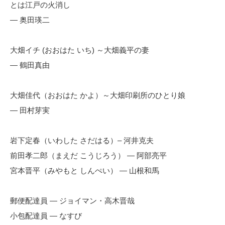
とは江戸の火消し
— 奥田瑛二
大畑イチ (おおはた いち) ～大畑義平の妻
— 鶴田真由
大畑佳代（おおはた かよ）～大畑印刷所のひとり娘
— 田村芽実
岩下定春（いわした さだはる）– 河井克夫
前田孝二郎（まえだ こうじろう） — 阿部亮平
宮本晋平（みやもと しんぺい） — 山根和馬
郵便配達員 — ジョイマン・高木晋哉
小包配達員 — なすび