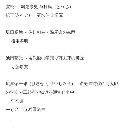
寅松 — 嶋尾康史 ※杜氏（とうじ）
紀平(きへい) — 清水伸 ※分家
塚田昭徳 ～佐川領主・深尾家の家臣
— 榎本孝明
池田蘭光 ～名教館の学頭で万太郎の師匠
— 寺脇康文
広瀬佑一郎（ひろせ ゆういちろう）～名教館時代の万太郎
の学友で工部省で鉄道を通す仕事中
— 中村蒼
— (少年期) 岩田琉生