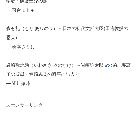
学者・伊藤圭介の孫
— 落合モトキ
森有礼（もり ありのり）～日本の初代文部大臣(田邊教授の
恩人)
— 橋本さとし
岩崎弥之助（いわさき やのすけ）～
岩崎弥太郎
の弟。寿恵
子の叔母・笠崎みえの料亭に出入り
— 皆川猿時
スポンサーリンク