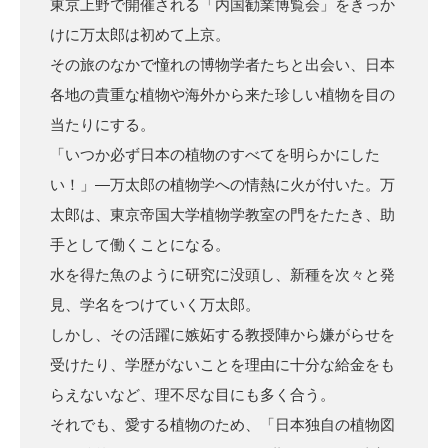
東京上野で開催される「内国勧業博覧会」をきっか
けに万太郎は初めて上京。
その旅のなかで憧れの博物学者たちと出会い、日本
各地の貴重な植物や海外から来た珍しい植物を目の
当たりにする。
「いつか必ず日本の植物のすべてを明らかにした
い！」―万太郎の植物学への情熱に火が付いた。万
太郎は、東京帝国大学植物学教室の門をたたき、助
手として働くことになる。
水を得た魚のように研究に没頭し、新種を次々と発
見、学名をつけていく万太郎。
しかし、その活躍に嫉妬する教授陣から嫌がらせを
受けたり、学歴がないことを理由に十分な給金をも
らえないなど、理不尽な目にも多く合う。
それでも、愛する植物のため、「日本独自の植物図