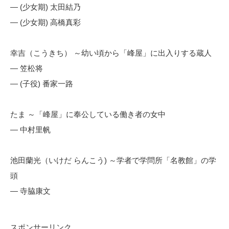
— (少女期) 太田結乃
— (少女期) 高橋真彩
幸吉（こうきち） ～幼い頃から「峰屋」に出入りする蔵人
— 笠松将
— (子役) 番家一路
たま ～「峰屋」に奉公している働き者の女中
— 中村里帆
池田蘭光（いけだ らんこう) ～学者で学問所「名教館」の学
頭
— 寺脇康文
スポンサーリンク