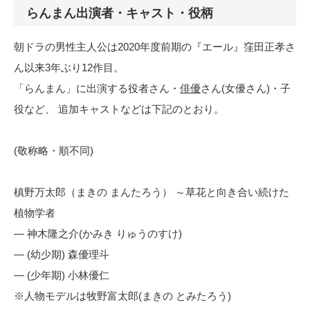
らんまん出演者・キャスト・役柄
朝ドラの男性主人公は2020年度前期の『エール』窪田正孝さ
ん以来3年ぶり12作目。
「らんまん」に出演する役者さん・
俳優
さん(女優さん)・子
役など、 追加キャストなどは下記のとおり。
(敬称略・順不同)
槙野万太郎（まきの まんたろう） ～草花と向き合い続けた
植物学者
— 神木隆之介(かみき りゅうのすけ)
— (幼少期) 森優理斗
— (少年期) 小林優仁
※人物モデルは牧野富太郎(まきの とみたろう)