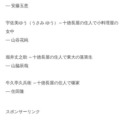
— 安藤玉恵
宇佐美ゆう（うさみ ゆう）～十徳長屋の住人で小料理屋の
女中
— 山谷花純
堀井丈之助 ～十徳長屋の住人で東大の落第生
— 山脇辰哉
牛久亭久兵衛 ～十徳長屋の住人で噺家
— 住田隆
スポンサーリンク