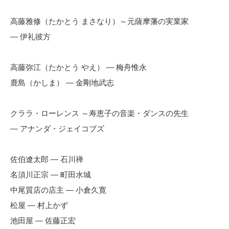
高藤雅修（たかとう まさなり）～元薩摩藩の実業家
— 伊礼彼方
高藤弥江（たかとう やえ） — 梅舟惟永
鹿島（かしま） — 金剛地武志
クララ・ローレンス ～寿恵子の音楽・ダンスの先生
— アナンダ・ジェイコブズ
佐伯遼太郎 — 石川禅
名須川正宗 — 町田水城
中尾質店の店主 — 小倉久寛
松屋 — 村上かず
池田屋 — 佐藤正宏