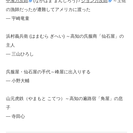
中濱万次郎
(なかはま まんじろう) /
ジョン万次郎
～土佐
の漁師だったが遭難してアメリカに渡った
— 宇崎竜童
浜村義兵衛 (はまむら ぎへい) ～高知の呉服商「仙石屋」の
主人
— 三山ひろし
呉服屋・仙石屋の手代～峰屋に出入りする
— 小野大輔
山元虎鉄（やまもと こてつ）～高知の遍路宿「角屋」の息
子
— 寺田心