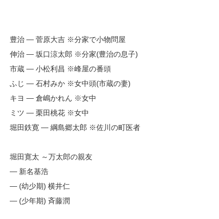
豊治 — 菅原大吉 ※分家で小物問屋
伸治 — 坂口涼太郎 ※分家(豊治の息子)
市蔵 — 小松利昌 ※峰屋の番頭
ふじ — 石村みか ※女中頭(市蔵の妻)
キヨ — 倉嶋かれん ※女中
ミツ — 栗田桃花 ※女中
堀田鉄寛 — 綱島郷太郎 ※佐川の町医者
堀田寛太 ～万太郎の親友
— 新名基浩
— (幼少期) 横井仁
— (少年期) 斉藤潤