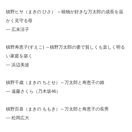
槙野ヒサ（まきの ひさ） ～植物が好きな万太郎の成長を温
かく見守る母
— 広末涼子
槙野寿恵子(すえこ) ～槙野万太郎の妻で貧しくも楽しく明る
い家庭を築く
— 浜辺美波
槙野千歳（まきの ちとせ）～万太郎と寿恵子の娘
— 遠藤さくら（乃木坂46）
槙野百喜（まきの ももき）～万太郎と寿恵子の長男
— 松岡広大