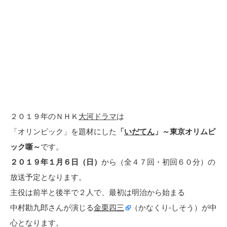
２０１９年のＮＨＫ
大河ドラマ
は
「オリンピック」を題材にした
「
いだてん
」～東京オリムピ
ック噺～
です。
２０１９年１月６日（日）
から（全４７回・初回６０分）の
放送予定となります。
主役は前半と後半で２人で、最初は明治から始まる
中村勘九郎さんが演じる
金栗四三
（かなくり-しそう）が中
心となります。