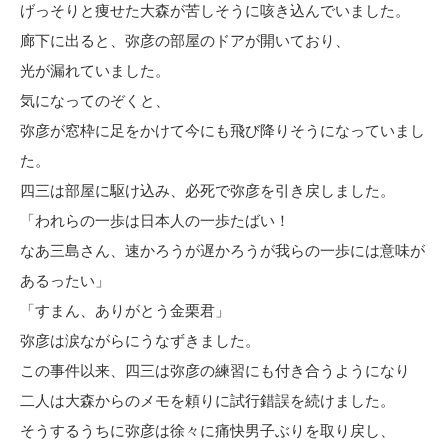
げっそりと痩せた大森が苦しそうに咳き込んでいました。
廊下に出ると、弥彦の部屋のドアが開いており、
光が漏れていました。
気になってのぞくと、
弥彦が窓枠に足をかけて今にも飛び降りそうになっていまし
た。
四三は部屋に駆け込み、必死で弥彦を引き戻しました。
「われらの一歩は日本人の一歩たばい！
なあ三島さん、速かろうが遅かろうが我らの一歩には意味が
あるったい」
「すまん、ありがとう金栗君」
弥彦は涙ながらにうなずきました。
この事件以来、四三は弥彦の練習にも付き合うようになり
二人は大森からのメモを頼りに試行錯誤を続けました。
そうするうちに弥彦は徐々に痛快男子ぶりを取り戻し、