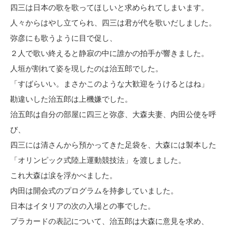
四三は日本の歌を歌ってほしいと求められてしまいます。
人々からはやし立てられ、四三は君が代を歌いだしました。
弥彦にも歌うように目で促し、
２人で歌い終えると静寂の中に誰かの拍手が響きました。
人垣が割れて姿を現したのは治五郎でした。
「すばらいい。まさかこのような大歓迎をうけるとはね」
勘違いした治五郎は上機嫌でした。
治五郎は自分の部屋に四三と弥彦、大森夫妻、内田公使を呼
び、
四三には清さんから預かってきた足袋を、大森には製本した
「オリンピック式陸上運動競技法」を渡しました。
これ大森は涙を浮かべました。
内田は開会式のプログラムを持参していました。
日本はイタリアの次の入場との事でした。
プラカードの表記について、治五郎は大森に意見を求め、