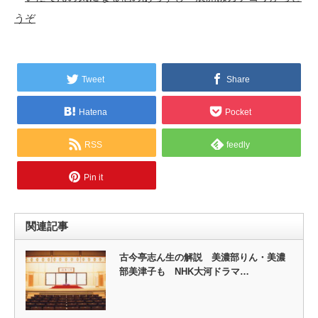
うぞ
Tweet
Share
Hatena
Pocket
RSS
feedly
Pin it
関連記事
古今亭志ん生の解説 美濃部りん・美濃
部美津子も NHK大河ドラマ…