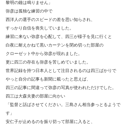
黎明の鐘は鳴りません」
弥彦は孤独な練習の中で
西洋人の選手のスピードの差を思い知らされ、
すっかり自信を喪失していました。
練習に来ない弥彦を心配して、四三が様子を見に行くと
白夜に耐えかねて黒いカーテンを閉め切った部屋の
クローゼット中から弥彦が現れました。
更に四三の存在も弥彦を苦しめていました。
世界記録を持つ日本人として注目されるのは四三ばかりで
やっと自分の記事も新聞に載ったと思えば、
四三の記事に間違って弥彦の写真が使われただけでした。
四三は大森夫妻の部屋に向かい
「監督と話ばさせてください。三島さん相当参っとるようで
す」
安仁子が止めるのを振り切って部屋に入ると、