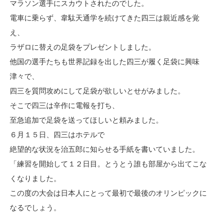
マラソン選手にスカウトされたのでした。
電車に乗らず、韋駄天通学を続けてきた四三は親近感を覚
え、
ラザロに替えの足袋をプレゼントしました。
他国の選手たちも世界記録を出した四三が履く足袋に興味
津々で、
四三を質問攻めにして足袋が欲しいとせがみました。
そこで四三は辛作に電報を打ち、
至急追加で足袋を送ってほしいと頼みました。
６月１５日、四三はホテルで
絶望的な状況を治五郎に知らせる手紙を書いていました。
「練習を開始して１２日目。とうとう誰も部屋から出てこな
くなりました。
この度の大会は日本人にとって最初で最後のオリンピックに
なるでしょう。