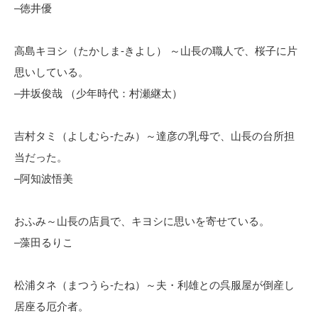
–徳井優
高島キヨシ（たかしま-きよし） ～山長の職人で、桜子に片
思いしている。
–井坂俊哉 （少年時代：村瀬継太）
吉村タミ（よしむら-たみ）～達彦の乳母で、山長の台所担
当だった。
–阿知波悟美
おふみ～山長の店員で、キヨシに思いを寄せている。
–藻田るりこ
松浦タネ（まつうら-たね）～夫・利雄との呉服屋が倒産し
居座る厄介者。