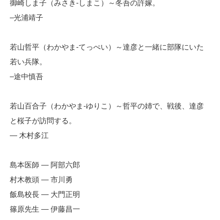
御崎しま子（みさき-しまこ）～冬吾の許嫁。
–光浦靖子
若山哲平（わかやま-てっぺい）～達彦と一緒に部隊にいた
若い兵隊。
–途中慎吾
若山百合子（わかやま-ゆりこ）～哲平の姉で、戦後、達彦
と桜子が訪問する。
— 木村多江
島本医師 — 阿部六郎
村木教頭 — 市川勇
飯島校長 — 大門正明
篠原先生 — 伊藤昌一