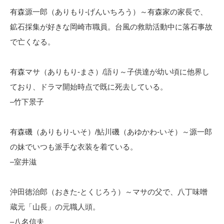
有森源一郎（ありもり-げんいちろう）～有森家の家長で、
鉱石採集が好きな岡崎市職員。台風の救助活動中に落石事故
で亡くなる。
有森マサ（ありもり-まさ）/語り～子供達が幼い頃に他界し
ており、ドラマ開始時点で既に死去している。
–竹下景子
有森磯（ありもり-いそ）/鮎川磯（あゆかわ-いそ）～源一郎
の妹でいつも派手な衣装を着ている。
–室井滋
沖田徳治郎（おきた-とくじろう）～マサの父で、八丁味噌
蔵元「山長」の元職人頭。
–八名信夫