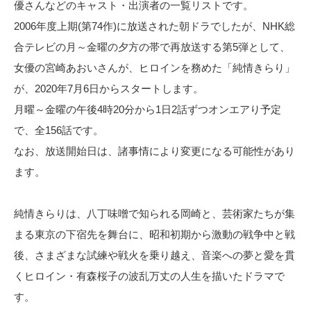
優さんなどのキャスト・出演者の一覧リストです。
2006年度上期(第74作)に放送された朝ドラでしたが、NHK総
合テレビの月～金曜の夕方の帯で再放送する第5弾として、
女優の宮崎あおいさんが、ヒロインを務めた「純情きらり」
が、2020年7月6日からスタートします。
月曜～金曜の午後4時20分から1日2話ずつオンエアり予定
で、全156話です。
なお、放送開始日は、諸事情により変更になる可能性があり
ます。
純情きらりは、八丁味噌で知られる岡崎と、芸術家たちが集
まる東京の下宿先を舞台に、昭和初期から激動の戦争中と戦
後、さまざまな試練や戦火を乗り越え、音楽への夢と愛を貫
くヒロイン・有森桜子の波乱万丈の人生を描いたドラマで
す。