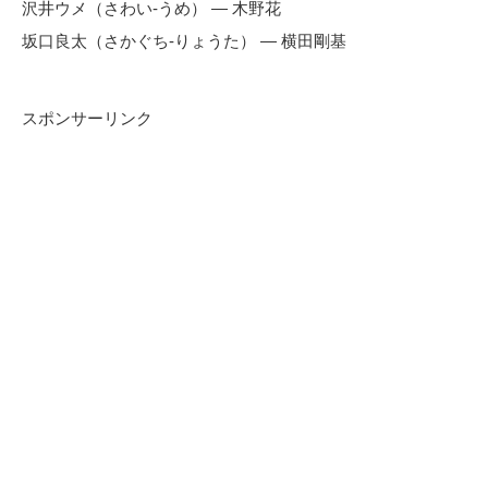
沢井ウメ（さわい-うめ） — 木野花
坂口良太（さかぐち-りょうた） — 横田剛基
スポンサーリンク