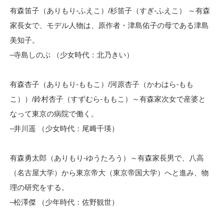
有森笛子（ありもり-ふえこ）/杉笛子（すぎ-ふえこ） ～有森
家長女で、モデル人物は、原作者・津島佑子の母である津島
美知子。
–寺島しのぶ （少女時代：北乃きい）
有森杏子（ありもり-ももこ）/河原杏子（かわはら-もも
こ））/鈴村杏子（すずむら-ももこ）～有森家次女で産婆と
なって東京の病院で働く。
–井川遥 （少女時代：尾﨑千瑛）
有森勇太郎（ありもり-ゆうたろう）～有森家長男で、八高
（名古屋大学）から東京帝大（東京帝国大学）へと進み、物
理の研究をする。
–松澤傑 （少年時代：佐野観世）