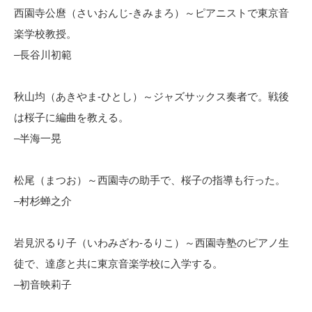
西園寺公麿（さいおんじ-きみまろ）～ピアニストで東京音
楽学校教授。
–長谷川初範
秋山均（あきやま-ひとし）～ジャズサックス奏者で。戦後
は桜子に編曲を教える。
–半海一晃
松尾（まつお）～西園寺の助手で、桜子の指導も行った。
–村杉蝉之介
岩見沢るり子（いわみざわ-るりこ）～西園寺塾のピアノ生
徒で、達彦と共に東京音楽学校に入学する。
–初音映莉子