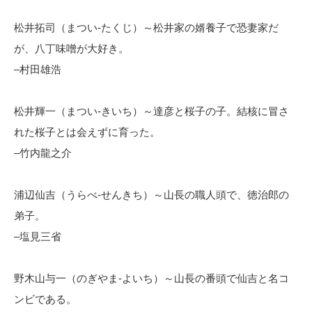
松井拓司（まつい-たくじ）～松井家の婿養子で恐妻家だ
が、八丁味噌が大好き。
–村田雄浩
松井輝一（まつい-きいち）～達彦と桜子の子。結核に冒さ
れた桜子とは会えずに育った。
–竹内龍之介
浦辺仙吉（うらべ-せんきち）～山長の職人頭で、徳治郎の
弟子。
–塩見三省
野木山与一（のぎやま-よいち）～山長の番頭で仙吉と名コ
ンビである。