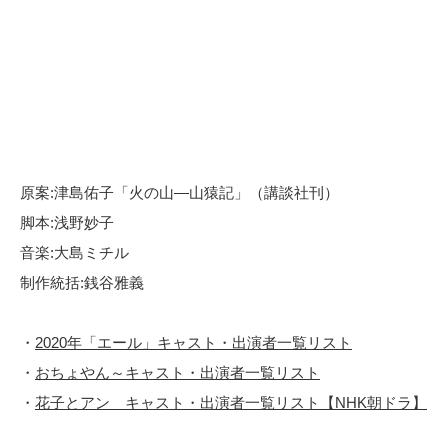
原案:津島佑子「火の山―山猿記」（講談社刊）
脚本:浅野妙子
音楽:大島ミチル
制作統括:銭谷雅義
・
2020年「エール」キャスト・出演者一覧リスト
・
おちょやん～キャスト・出演者一覧リスト
・
花子とアン キャスト・出演者一覧リスト【NHK朝ドラ】