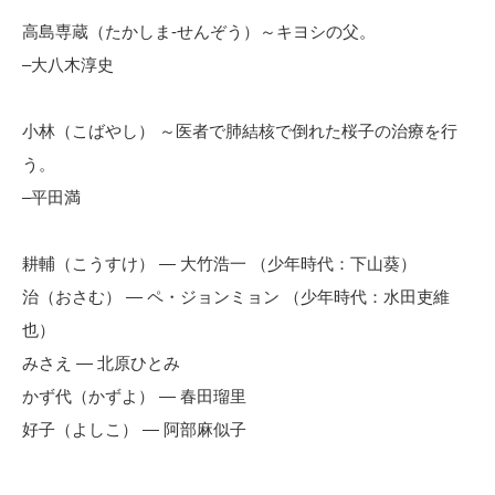
高島専蔵（たかしま-せんぞう）～キヨシの父。
–大八木淳史
小林（こばやし） ～医者で肺結核で倒れた桜子の治療を行
う。
–平田満
耕輔（こうすけ） — 大竹浩一 （少年時代：下山葵）
治（おさむ） — ペ・ジョンミョン （少年時代：水田吏維
也）
みさえ — 北原ひとみ
かず代（かずよ） — 春田瑠里
好子（よしこ） — 阿部麻似子