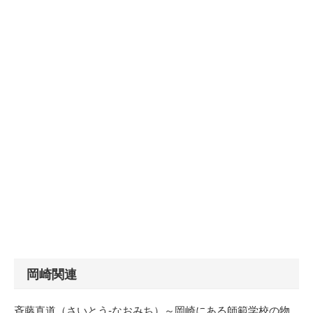
岡崎関連
斉藤直道（さいとう-なおみち）～岡崎にある師範学校の物