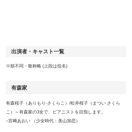
出演者・キャスト一覧
※順不同・敬称略 (上段は役名)
有森家
有森桜子（ありもり-さくらこ）/松井桜子（まつい さくら
こ）～有森家の3女で、ピアニストを目指します。
–宮﨑あおい （少女時代：美山加恋）