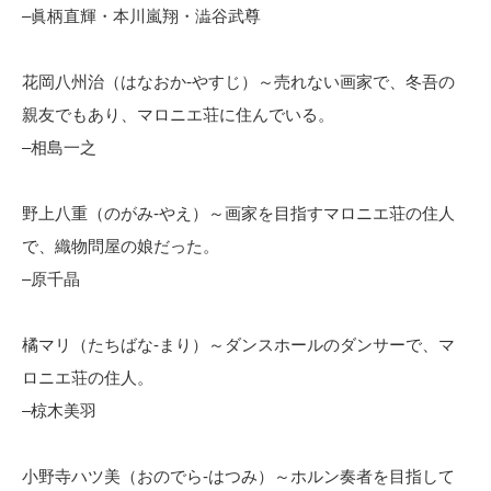
–眞柄直輝・本川嵐翔・澁谷武尊
花岡八州治（はなおか-やすじ）～売れない画家で、冬吾の
親友でもあり、マロニエ荘に住んでいる。
–相島一之
野上八重（のがみ-やえ）～画家を目指すマロニエ荘の住人
で、織物問屋の娘だった。
–原千晶
橘マリ（たちばな-まり）～ダンスホールのダンサーで、マ
ロニエ荘の住人。
–椋木美羽
小野寺ハツ美（おのでら-はつみ）～ホルン奏者を目指して