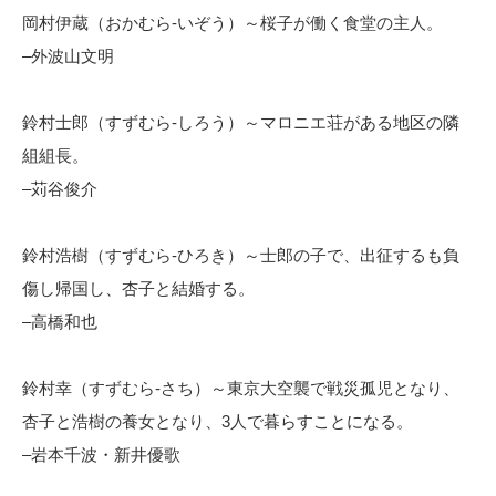
岡村伊蔵（おかむら-いぞう）～桜子が働く食堂の主人。
–外波山文明
鈴村士郎（すずむら-しろう）～マロニエ荘がある地区の隣
組組長。
–苅谷俊介
鈴村浩樹（すずむら-ひろき）～士郎の子で、出征するも負
傷し帰国し、杏子と結婚する。
–高橋和也
鈴村幸（すずむら-さち）～東京大空襲で戦災孤児となり、
杏子と浩樹の養女となり、3人で暮らすことになる。
–岩本千波・新井優歌