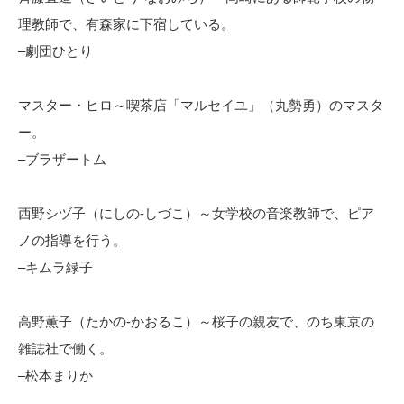
理教師で、有森家に下宿している。
–劇団ひとり
マスター・ヒロ～喫茶店「マルセイユ」（丸勢勇）のマスタ
ー。
–ブラザートム
西野シヅ子（にしの-しづこ）～女学校の音楽教師で、ピア
ノの指導を行う。
–キムラ緑子
高野薫子（たかの-かおるこ）～桜子の親友で、のち東京の
雑誌社で働く。
–松本まりか