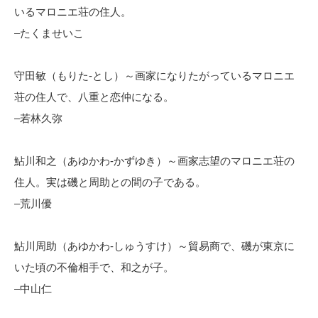
いるマロニエ荘の住人。
–たくませいこ
守田敏（もりた-とし）～画家になりたがっているマロニエ
荘の住人で、八重と恋仲になる。
–若林久弥
鮎川和之（あゆかわ-かずゆき）～画家志望のマロニエ荘の
住人。実は磯と周助との間の子である。
–荒川優
鮎川周助（あゆかわ-しゅうすけ）～貿易商で、磯が東京に
いた頃の不倫相手で、和之が子。
–中山仁