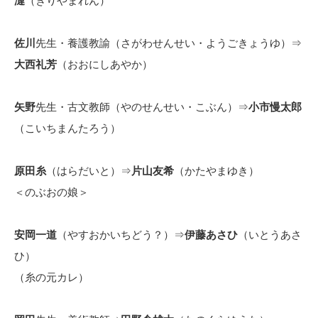
漣
（きりやまれん）
佐川
先生・養護教諭（さがわせんせい・ようごきょうゆ）⇒
大西礼芳
（おおにしあやか）
矢野
先生・古文教師（やのせんせい・こぶん）⇒
小市慢太郎
（こいちまんたろう）
原田糸
（はらだいと）⇒
片山友希
（かたやまゆき）
＜のぶおの娘＞
安岡一道
（やすおかいちどう？）⇒
伊藤あさひ
（いとうあさ
ひ）
（糸の元カレ）