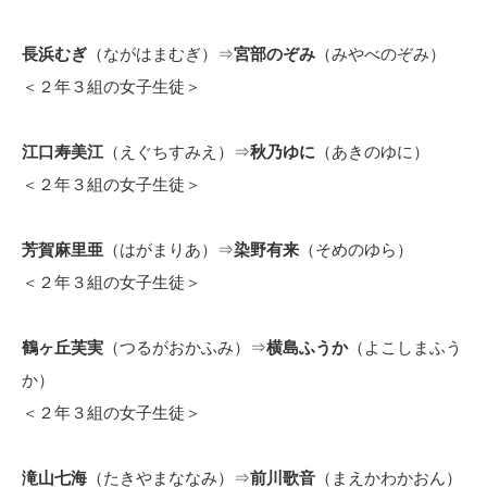
長浜むぎ
（ながはまむぎ）⇒
宮部のぞみ
（みやべのぞみ）
＜２年３組の女子生徒＞
江口寿美江
（えぐちすみえ）⇒
秋乃ゆに
（あきのゆに）
＜２年３組の女子生徒＞
芳賀麻里亜
（はがまりあ）⇒
染野有来
（そめのゆら）
＜２年３組の女子生徒＞
鶴ヶ丘芙実
（つるがおかふみ）⇒
横島ふうか
（よこしまふう
か）
＜２年３組の女子生徒＞
滝山七海
（たきやまななみ）⇒
前川歌音
（まえかわかおん）