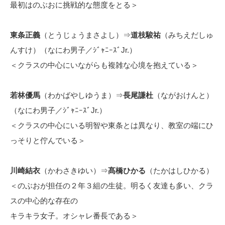
最初はのぶおに挑戦的な態度をとる＞
東条正義
（とうじょうまさよし）⇒
道枝駿祐
（みちえだしゅ
んすけ）（なにわ男子／ｼﾞｬﾆｰｽﾞJr.）
＜クラスの中心にいながらも複雑な心境を抱えている＞
若林優馬
（わかばやしゆうま）⇒
長尾謙杜
（ながおけんと）
（なにわ男子／ｼﾞｬﾆｰｽﾞJr.）
＜クラスの中心にいる明智や東条とは異なり、教室の端にひ
っそりと佇んでいる＞
川崎結衣
（かわさきゆい）⇒
髙橋ひかる
（たかはしひかる）
＜のぶおが担任の２年３組の生徒。明るく友達も多い、クラ
スの中心的な存在の
キラキラ女子。オシャレ番長である＞