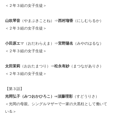
＜２年３組の女子生徒＞
山吹琴音
（やまぶきことね）⇒
西村瑠香
（にしむらるか）
＜２年３組の女子生徒＞
小田原エ
マ（おだわらえま）⇒
宮野陽名
（みやのはるな）
＜２年３組の女子生徒＞
太田茉莉
（おおたまつり）⇒
松永有紗
（まつながありさ）
＜２年３組の女子生徒＞
【第３話】
光岡弘子（みつおかひろこ）
⇒
須藤理彩
（すどうりさ）
＜光岡の母親。シングルマザーで一家の大黒柱として働いて
いる＞