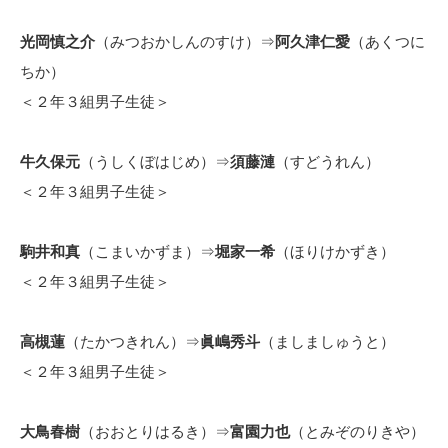
光岡慎之介
（みつおかしんのすけ）⇒
阿久津仁愛
（あくつに
ちか）
＜２年３組男子生徒＞
牛久保元
（うしくぼはじめ）⇒
須藤漣
（すどうれん）
＜２年３組男子生徒＞
駒井和真
（こまいかずま）⇒
堀家一希
（ほりけかずき）
＜２年３組男子生徒＞
高槻蓮
（たかつきれん）⇒
眞嶋秀斗
（ましましゅうと）
＜２年３組男子生徒＞
大鳥春樹
（おおとりはるき）⇒
富園力也
（とみぞのりきや）