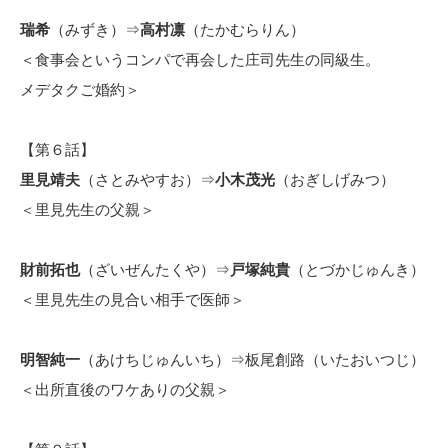
瑞希
（みずき）⇒
高村凛
（たかむらりん）
＜食事会というコンパで再会した庄司先生の同級生。
メデタクご婚約＞
【第６話】
里見靖夫
（さとみやすお）⇒
小木茂光
（おぎしげみつ）
＜里見先生の父親＞
財前拓也
（ざいぜんたくや）⇒
戸塚純貴
（とづかじゅんき）
＜里見先生の見合い相手で医師＞
明智純一
（あけちじゅんいち）⇒板尾創路（いたおいつじ）
＜出所直後のワケありの父親＞