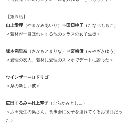
【第５話】
山上愛理
（やまがみあいり）⇒
田辺桃子
（たなべももこ）
＜若林が一目ぼれをする他のクラスの女子生徒＞
坂本満里奈
（さかもとまりな）⇒
宮崎優
（みやざきゆう）
＜愛理の友人。若林に愛理のスマホでデートに誘った＞
ウインザー
⇒
ロドリゴ
＜糸の新しい彼＞
広田くるみ
⇒
村上寿子
（むらかみとしこ）
＜広田先生の奥さん。食事会に女子を連れてくるお役目だっ
た＞