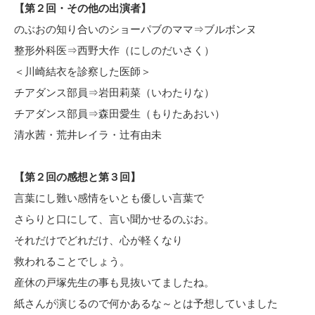
【第２回・その他の出演者】
のぶおの知り合いのショーパブのママ⇒ブルボンヌ
整形外科医⇒西野大作（にしのだいさく）
＜川崎結衣を診察した医師＞
チアダンス部員⇒岩田莉菜（いわたりな）
チアダンス部員⇒森田愛生（もりたあおい）
清水茜・荒井レイラ・辻有由未
【第２回の感想と第３回】
言葉にし難い感情をいとも優しい言葉で
さらりと口にして、言い聞かせるのぶお。
それだけでどれだけ、心が軽くなり
救われることでしょう。
産休の戸塚先生の事も見抜いてましたね。
紙さんが演じるので何かあるな～とは予想していました