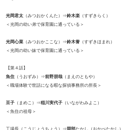
光岡君太
（みつおかくんた）⇒
鈴木楽
（すずきらく）
＜光岡の幼い弟で保育園に通っている＞
光岡心菜
（みつおかここな）⇒
鈴木誉
（すずきほまれ）
＜光岡の幼い妹で保育園に通っている＞
【第４話】
魚住
（うおずみ）⇒
前野朋哉
（まえのともや）
＜職場体験で世話になる暇な探偵事務所の所長＞
豆子
（まめこ）⇒
稲川実代子
（いながわみよこ）
＜魚住の祖母＞
工場長（こうじょうちょう）⇒
岡部
たかし（おかべたかし）