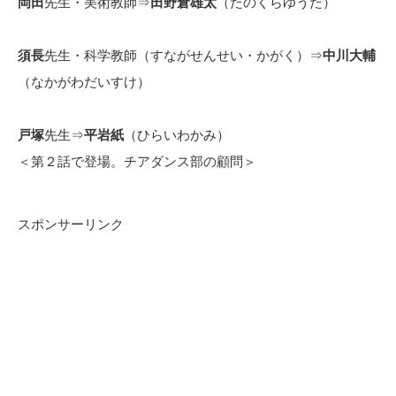
岡田
先生・美術教師⇒
田野倉雄太
（たのくらゆうた）
須長
先生・科学教師（すながせんせい・かがく）⇒
中川大輔
（なかがわだいすけ）
戸塚
先生⇒
平岩紙
（ひらいわかみ）
＜第２話で登場。チアダンス部の顧問＞
スポンサーリンク