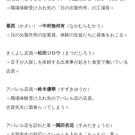
＜職場体験受け入れ先の「日の出製作所」の工場長＞
葛西
（かさい）⇒
中村無何有
（なかむらむかう）
＜日の出製作所の従業員。体験の生徒たちに昼食をおごる＞
きくよし店員⇒
松田ジロウ
（まつだじろう）
＜豆子が人探しを依頼する出来事が起きた食堂で働いている
店員＞
アパレル店員⇒
鈴木優華
（すずきゆうか）
＜職場体験受け入れ先のアパレル店の店員。
古賀先生に面食らってしまう＞
アパレル店を訪れた客⇒
隅田杏花
（すみだきょうか）
＜古賀先生の対応にクレームを入れる「もっちり」客＞