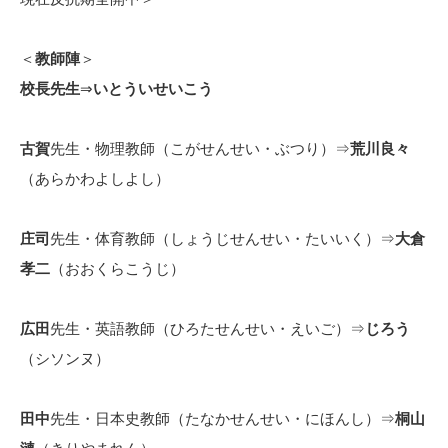
＜
教師陣
＞
校長先生
⇒
いとういせいこう
古賀
先生・物理教師（こがせんせい・ぶつり）⇒
荒川良々
（あらかわよしよし）
庄司
先生・体育教師（しょうじせんせい・たいいく）⇒
大倉
孝二
（おおくらこうじ）
広田
先生・英語教師（ひろたせんせい・えいご）⇒
じろう
（シソンヌ）
田中
先生・日本史教師（たなかせんせい・にほんし）⇒
桐山