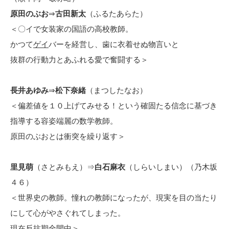
原田のぶお
⇒
古田新太
（ふるたあらた）
＜〇イで女装家の国語の高校教師。
かつて
ゲイ
バーを経営し、歯に衣着せぬ物言いと
抜群の行動力とあふれる愛で奮闘する＞
長井あゆみ
⇒
松下奈緒
（まつしたなお）
＜偏差値を１０上げてみせる！という確固たる信念に基づき
指導する容姿端麗の数学教師。
原田のぶおとは衝突を繰り返す＞
里見萌
（さとみもえ）⇒
白石麻衣
（しらいしまい）（乃木坂
４６）
＜世界史の教師。憧れの教師になったが、現実を目の当たり
にして心がやさぐれてしまった。
現在反抗期全開中＞