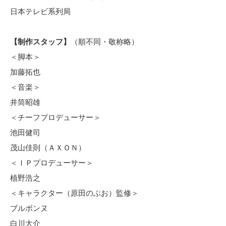
日本テレビ系列局
【制作スタッフ】
（順不同・敬称略）
＜脚本＞
加藤拓也
＜音楽＞
井筒昭雄
＜チーフプロデューサー＞
池田健司
茂山佳則（ＡＸＯＮ）
＜ＩＰプロデューサー＞
植野浩之
＜キャラクター（原田のぶお）監修＞
ブルボンヌ
白川大介