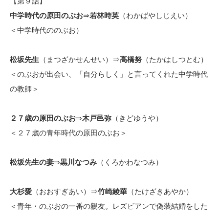
【第９話】
中学時代の原田のぶお
⇒
若林時英
（わかばやしじえい）
＜中学時代ののぶお）
松坂先生
（まつざかせんせい）⇒
高橋努
（たかはしつとむ）
＜のぶおが出会い、「自分らしく」と言ってくれた中学時代
の教師＞
２７歳の原田のぶお
⇒
木戸邑弥
（きどゆうや）
＜２７歳の青年時代の原田のぶお＞
松坂先生の妻
⇒
黒川なつみ
（くろかわなつみ）
大杉愛
（おおすぎあい）⇒
竹崎綾華
（たけざきあやか）
＜青年・のぶおの一番の親友。レズビアンで偽装結婚をした