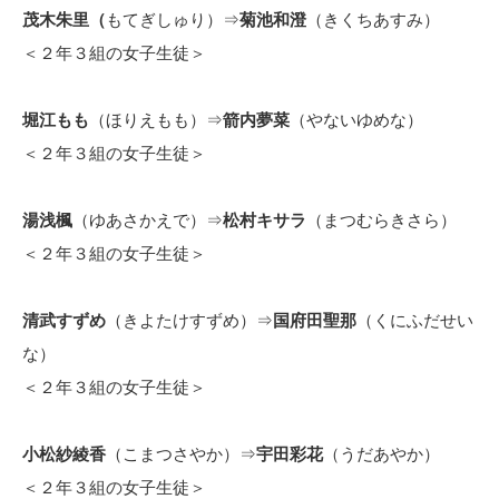
茂木朱里（
もてぎしゅり）⇒
菊池和澄
（きくちあすみ）
＜２年３組の女子生徒＞
堀江もも
（ほりえもも）⇒
箭内夢菜
（やないゆめな）
＜２年３組の女子生徒＞
湯浅楓
（ゆあさかえで）⇒
松村キサラ
（まつむらきさら）
＜２年３組の女子生徒＞
清武すずめ
（きよたけすずめ）⇒
国府田聖那
（くにふだせい
な）
＜２年３組の女子生徒＞
小松紗綾香
（こまつさやか）⇒
宇田彩花
（うだあやか）
＜２年３組の女子生徒＞