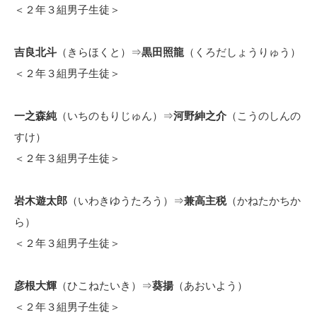
＜２年３組男子生徒＞
吉良北斗
（きらほくと）⇒
黒田照龍
（くろだしょうりゅう）
＜２年３組男子生徒＞
一之森純
（いちのもりじゅん）⇒
河野紳之介
（こうのしんの
すけ）
＜２年３組男子生徒＞
岩木遊太郎
（いわきゆうたろう）⇒
兼高主税
（かねたかちか
ら）
＜２年３組男子生徒＞
彦根大輝
（ひこねたいき）⇒
葵揚
（あおいよう）
＜２年３組男子生徒＞