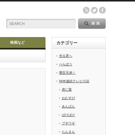
映画など
カテゴリー
光る君へ
べらぼう
豊臣兄弟！
NHK連続テレビ小説
虎に翼
おむすび
あんぱん
ばけばけ
ブギウギ
らんまん