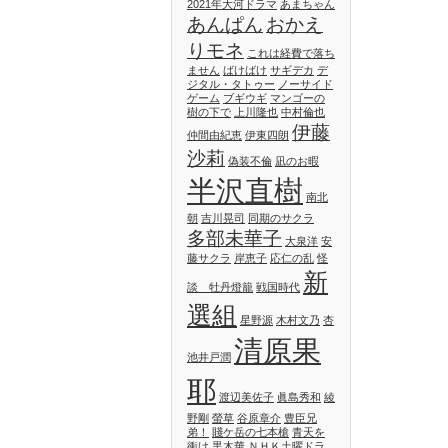
2021年大河ドラマ
あまちゃん
あんぱん
おかえ
りモネ
これは経費で落ち
ません
ばけばけ
サギデカ
デ
ジタル・タトゥー
ノーサイド
ゲーム
ブギウギ
マンゴーの
樹の下で
上川隆也
中村倫也
伊藤
仲間由紀恵
伊東四朗
沙莉
偽装不倫
凪のお暇
半沢直樹
南北
朝
吉川晃司
同期のサクラ
多部未華子
大泉洋
安
藤サクラ
岸恵子
応仁の乱
怪
新
談 牡丹燈籠
戦国時代
選組
星野源
木村文乃
杏
清原果
池井戸潤
耶
渡辺美佐子
眞島秀和
綾
野剛
螢草
谷原章介
豊臣兄
弟！
賤ケ岳の七本槍
青天を
衝け
黒木華
ＮＨＫ土曜ドラ