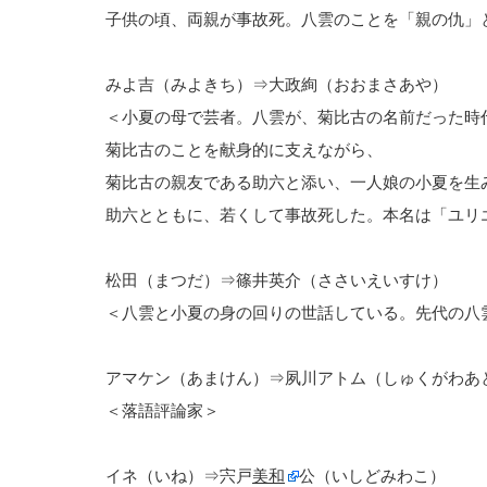
子供の頃、両親が事故死。八雲のことを「親の仇」
みよ吉（みよきち）⇒大政絢（おおまさあや）
＜小夏の母で芸者。八雲が、菊比古の名前だった時
菊比古のことを献身的に支えながら、
菊比古の親友である助六と添い、一人娘の小夏を生
助六とともに、若くして事故死した。本名は「ユリ
松田（まつだ）⇒篠井英介（ささいえいすけ）
＜八雲と小夏の身の回りの世話している。先代の八
アマケン（あまけん）⇒夙川アトム（しゅくがわあ
＜落語評論家＞
イネ（いね）⇒宍戸
美和
公（いしどみわこ）