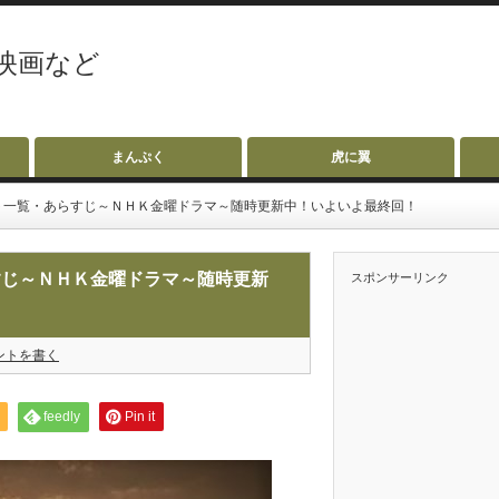
映画など
まんぷく
虎に翼
ト一覧・あらすじ～ＮＨＫ金曜ドラマ～随時更新中！いよいよ最終回！
すじ～ＮＨＫ金曜ドラマ～随時更新
スポンサーリンク
ントを書く
feedly
Pin it