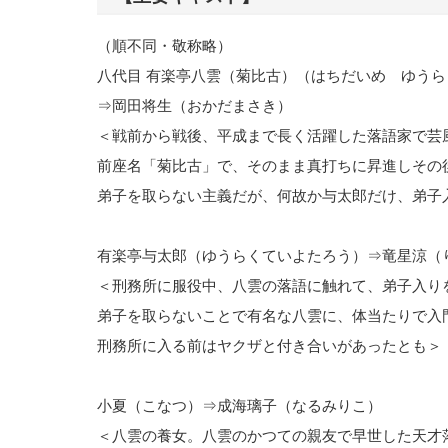
（順不同・敬称略）
八代目 有楽亭八雲（菊比古）（はちだいめ ゆう
⇒岡田将生（おかだまさき）
＜戦前から戦後、平成まで長く活躍した落語家で芸
前座名「菊比古」で、そのまま真打ちに昇進しその
弟子を取らない主義だが、何故か与太郎だけ、弟子
有楽亭与太郎（ゆうらくていよたろう）⇒竜星涼（
＜刑務所に服役中、八雲の落語に触れて、弟子入り
弟子を取らないことで有名な八雲に、体当たりで入
刑務所に入る前はヤクザと付き合いがあったとも＞
小夏（こなつ）⇒成海璃子（なるみりこ）
＜八雲の養女。八雲のかつての親友で早世した天才