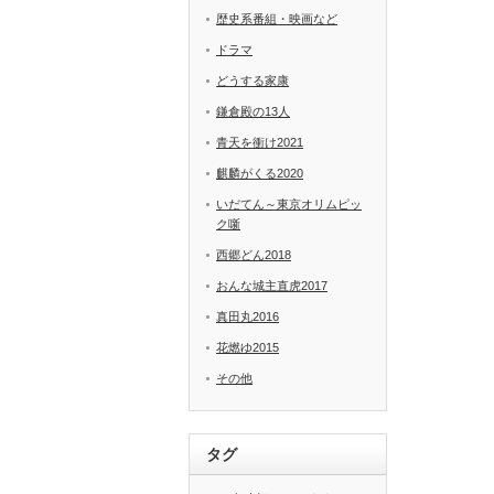
歴史系番組・映画など
ドラマ
どうする家康
鎌倉殿の13人
青天を衝け2021
麒麟がくる2020
いだてん～東京オリムピッ
ク噺
西郷どん2018
おんな城主直虎2017
真田丸2016
花燃ゆ2015
その他
タグ