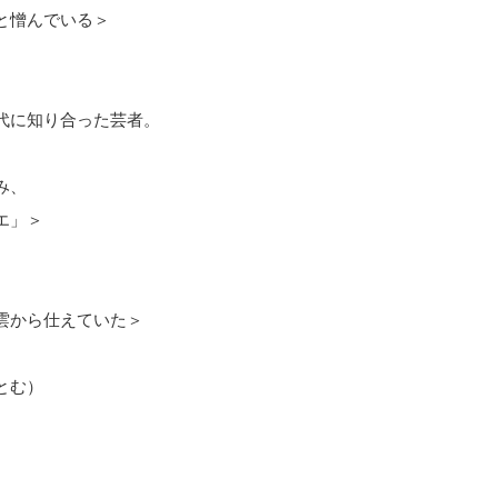
と憎んでいる＞
代に知り合った芸者。
み、
エ」＞
雲から仕えていた＞
とむ）