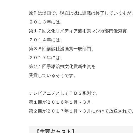
原作は
漫画
で、現在は既に連載は終了していますが
２０１３年には、
第１７回文化庁メディア芸術祭マンガ部門優秀賞
２０１４年には、
第３８回講談社漫画賞一般部門、
２０１７年には、
第２１回手塚治虫文化賞新生賞を
受賞しているそうです。
テレビ
アニメ
としてＴＢＳ系列で、
第１期が２０１６年１月～３月、
第２期が２０１７年１月～３月にかけて放送されて
【主要キャスト】