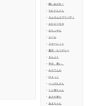
舞いあがれ！
ちむどんどん
カムカムエヴリバディ
おかえりモネ
おちょやん
エール
スカーレット
夏空－なつぞらー
まんぷく
半分、青い。
わろてんか
ひよっこ
べっぴんさん
とと姉ちゃん
あさが来た
あまちゃん