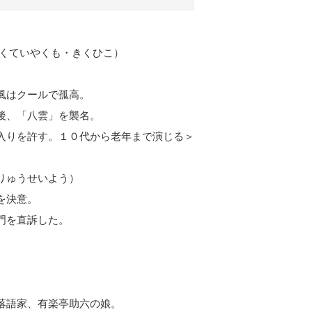
らくていやくも・きくひこ）
風はクールで孤高。
後、「八雲」を襲名。
入りを許す。１０代から老年まで演じる＞
りゅうせいよう）
を決意。
門を直訴した。
落語家、有楽亭助六の娘。