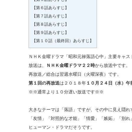
【第６話あらすじ】
【第７話あらすじ】
【第８話あらすじ】
【第９話あらすじ】
【第１０話（最終回）あらすじ】
ＮＨＫ金曜ドラマ「昭和元禄落語心中」主要キャス
放送は、
ＮＨＫ金曜ドラマ２２時
から放送中です。
再放送／総合は翌週水曜日（火曜深夜）です。
第１回の再放送
は２０１８年
１０月２４日（水）午
※※通常より１０分遅い放送です※※
大きなテーマは「落語」ですが、その中に見え隠れ
「友情」「対照的な才能」「情愛」「嫉妬」「別れ
ヒューマン・ドラマだそうです。