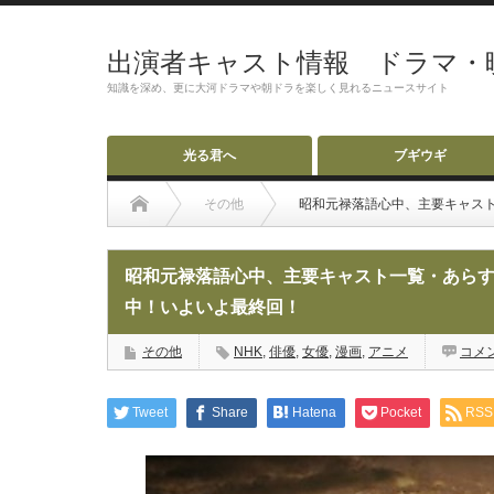
出演者キャスト情報 ドラマ・
知識を深め、更に大河ドラマや朝ドラを楽しく見れるニュースサイト
光る君へ
ブギウギ
その他
昭和元禄落語心中、主要キャス
昭和元禄落語心中、主要キャスト一覧・あら
中！いよいよ最終回！
その他
NHK
,
俳優
,
女優
,
漫画
,
アニメ
コメ
Tweet
Share
Hatena
Pocket
RSS